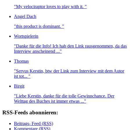
"My velociraptor loves to play with it. "
Angel Dach
"this product is dominant. "
Wortspielerin
"Danke für die Info! Ich hab den Link rausgenommen, da das
Interview anscheinend ..."
Thomas
"Servus Kerstin, btw der Link zum Interview mit dem Autor
ist tot... "
Birgit
"Liebe Kerstin, danke für die tolle Gewinnchance. Der
Welttag des Buches ist immer etwas ..."
RSS-Feeds abonnieren:
Beitrags- Feed (RSS)
Kommentare (RSS)