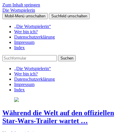
Zum Inhalt springen
Die Wortspielerin
Mobil-Menü umschalten
Suchfeld umschalten
„Die Wortspielerin“
Wer bin ich?
Datenschutzerklärung
Impressum
Index
Suchen
„Die Wortspielerin“
Wer bin ich?
Datenschutzerklärung
Impressum
Index
Während die Welt auf den offiziellen
Star-Wars-Trailer wartet …