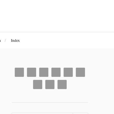
m
Index