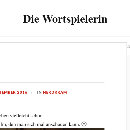
Die Wortspielerin
ielerin“
Wer bin ich?
Datenschutzerklärung
Impressu
PTEMBER 2016
IN
NERDKRAM
hen vielleicht schon …
film, den man sich mal anschauen kann. 🙂