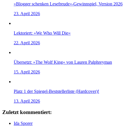
»Blogger schenken Lesefreude«-Gewinnspiel, Version 2026
23. April 2026
Lektoriert: »We Who Will Die«
22. April 2026
Übersetzt: »The Wolf King« von Lauren Palphreyman
15. April 2026
Platz 1 der Spiegel-Beststellerliste (Hardcover)!
13. April 2026
Zuletzt kommentiert:
Ida Sporer