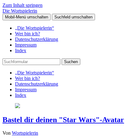
Zum Inhalt springen
Die Wortspielerin
Mobil-Menü umschalten
Suchfeld umschalten
„Die Wortspielerin“
Wer bin ich?
Datenschutzerklärung
Impressum
Index
Suchen
„Die Wortspielerin“
Wer bin ich?
Datenschutzerklärung
Impressum
Index
Bastel dir deinen "Star Wars"-Avatar
Von
Wortspielerin