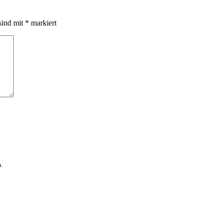
sind mit
*
markiert
n.