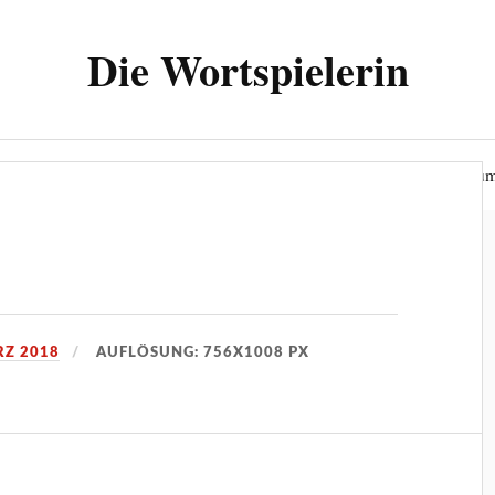
Die Wortspielerin
ielerin“
Wer bin ich?
Datenschutzerklärung
Impressu
RZ 2018
AUFLÖSUNG: 756X1008 PX