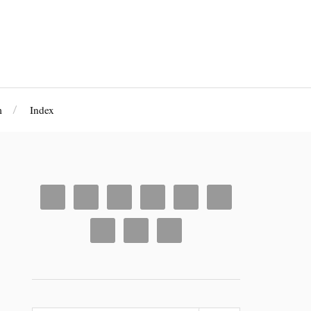
m
Index