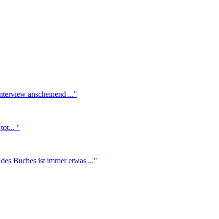
nterview anscheinend ..."
ot... "
des Buches ist immer etwas ..."