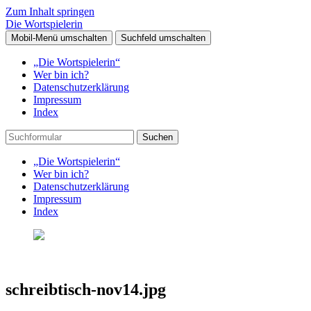
Zum Inhalt springen
Die Wortspielerin
Mobil-Menü umschalten
Suchfeld umschalten
„Die Wortspielerin“
Wer bin ich?
Datenschutzerklärung
Impressum
Index
Suchen
„Die Wortspielerin“
Wer bin ich?
Datenschutzerklärung
Impressum
Index
schreibtisch-nov14.jpg