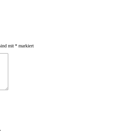
sind mit
*
markiert
n.