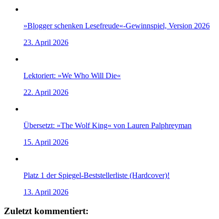
»Blogger schenken Lesefreude«-Gewinnspiel, Version 2026
23. April 2026
Lektoriert: »We Who Will Die«
22. April 2026
Übersetzt: »The Wolf King« von Lauren Palphreyman
15. April 2026
Platz 1 der Spiegel-Beststellerliste (Hardcover)!
13. April 2026
Zuletzt kommentiert: