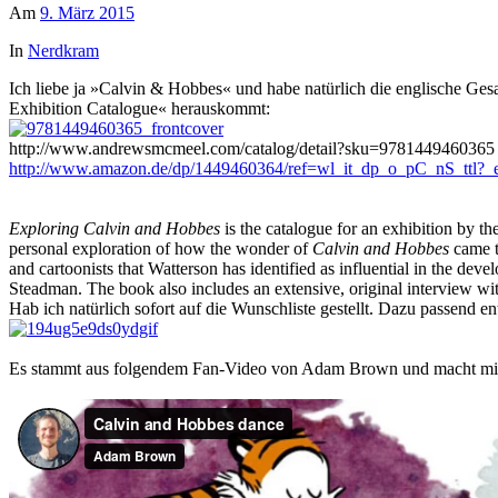
Am
9. März 2015
In
Nerdkram
Ich liebe ja »Calvin & Hobbes« und habe natürlich die englische Ge
Exhibition Catalogue« herauskommt:
http://www.andrewsmcmeel.com/catalog/detail?sku=9781449460365
http://www.amazon.de/dp/1449460364/ref=wl_it_dp_o_pC_nS_
Exploring Calvin and Hobbes
is the catalogue for an exhibition by t
personal exploration of how the wonder of
Calvin and Hobbes
came to
and cartoonists that Watterson has identified as influential in the deve
Steadman. The book also includes an extensive, original interview wit
Hab ich natürlich sofort auf die Wunschliste gestellt. Dazu passend e
Es stammt aus folgendem Fan-Video von Adam Brown und macht mir 