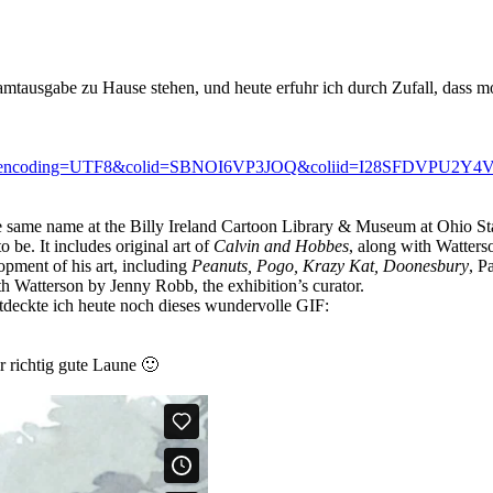
samtausgabe zu Hause stehen, und heute erfuhr ich durch Zufall, dass
ttl?_encoding=UTF8&colid=SBNOI6VP3JOQ&coliid=I28SFDVPU2Y4
he same name at the Billy Ireland Cartoon Library & Museum at Ohio Stat
 be. It includes original art of
Calvin and Hobbes
, along with Watters
lopment of his art, including
Peanuts, Pogo, Krazy Kat, Doonesbury
, P
h Watterson by Jenny Robb, the exhibition’s curator.
ntdeckte ich heute noch dieses wundervolle GIF:
richtig gute Laune 🙂