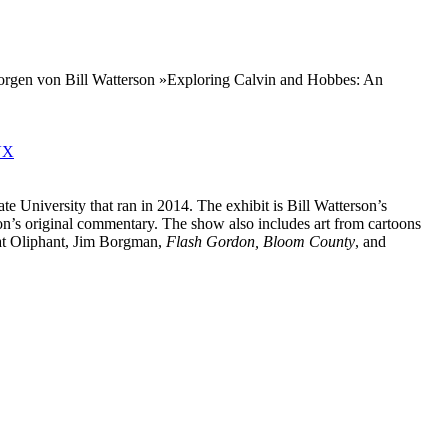
 morgen von Bill Watterson »Exploring Calvin and Hobbes: An
VX
e University that ran in 2014. The exhibit is Bill Watterson’s
on’s original commentary. The show also includes art from cartoons
at Oliphant, Jim Borgman,
Flash Gordon, Bloom County
, and