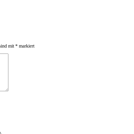
sind mit
*
markiert
n.