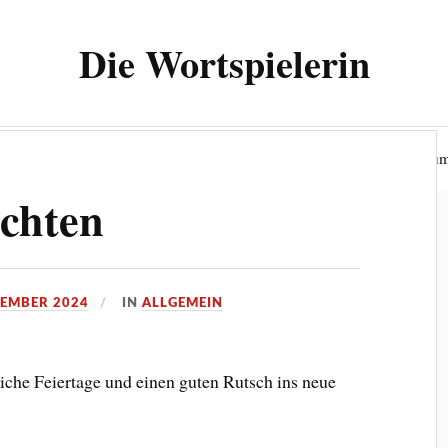
Die Wortspielerin
ielerin“
Wer bin ich?
Datenschutzerklärung
Impressu
chten
ZEMBER 2024
IN
ALLGEMEIN
che Feiertage und einen guten Rutsch ins neue