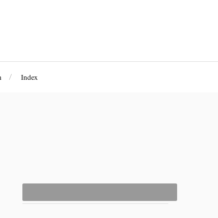
m
Index