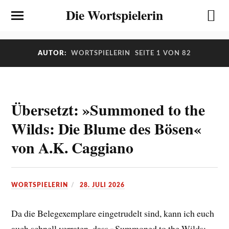
Die Wortspielerin
AUTOR:
WORTSPIELERIN
SEITE 1 VON 82
Übersetzt: »Summoned to the
Wilds: Die Blume des Bösen«
von A.K. Caggiano
WORTSPIELERIN
28. JULI 2026
Da die Belegexemplare eingetrudelt sind, kann ich euch
auch schnell verraten, dass »Summoned to the Wilds: