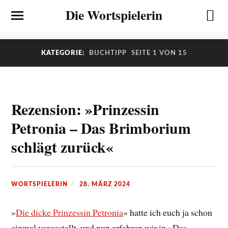
Die Wortspielerin
KATEGORIE:
BUCHTIPP
SEITE 1 VON 15
Rezension: »Prinzessin
Petronia – Das Brimborium
schlägt zurück«
WORTSPIELERIN
28. MÄRZ 2024
»
Die dicke Prinzessin Petronia
« hatte ich euch ja schon
einmal vorgestellt, und nun erfahren wir in »Das