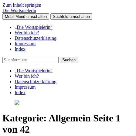
Zum Inhalt springen
Die Wortspielerin
Mobil-Menü umschalten
Suchfeld umschalten
„Die Wortspielerin“
Wer bin ich?
Datenschutzerklärung
Impressum
Index
Suchen
„Die Wortspielerin“
Wer bin ich?
Datenschutzerklärung
Impressum
Index
Kategorie:
Allgemein
Seite 1
von 42