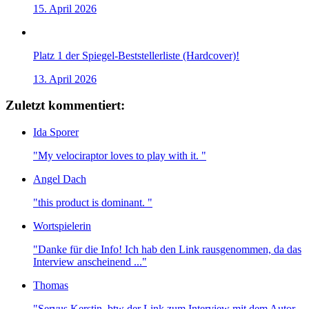
15. April 2026
Platz 1 der Spiegel-Beststellerliste (Hardcover)!
13. April 2026
Zuletzt kommentiert:
Ida Sporer
"My velociraptor loves to play with it. "
Angel Dach
"this product is dominant. "
Wortspielerin
"Danke für die Info! Ich hab den Link rausgenommen, da das
Interview anscheinend ..."
Thomas
"Servus Kerstin, btw der Link zum Interview mit dem Autor