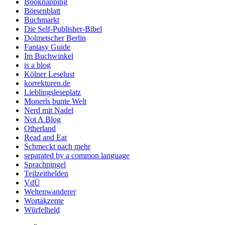
Booknapping
Börsenblatt
Buchmarkt
Die Self-Publisher-Bibel
Dolmetscher Berlin
Fantasy Guide
Im Buchwinkel
is a blog
Kölner Leselust
korrekturen.de
Lieblingsleseplatz
Monerls bunte Welt
Nerd mit Nadel
Not A Blog
Otherland
Read and Eat
Schmeckt nach mehr
separated by a common language
Sprachpingel
Teilzeithelden
VdÜ
Weltenwanderer
Wortakzente
Würfelheld