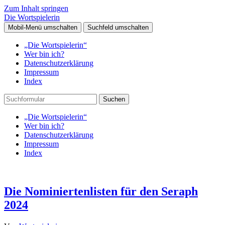
Zum Inhalt springen
Die Wortspielerin
Mobil-Menü umschalten
Suchfeld umschalten
„Die Wortspielerin“
Wer bin ich?
Datenschutzerklärung
Impressum
Index
Suchen
„Die Wortspielerin“
Wer bin ich?
Datenschutzerklärung
Impressum
Index
Die Nominiertenlisten für den Seraph
2024