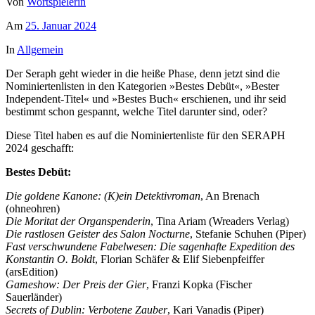
Von
Wortspielerin
Am
25. Januar 2024
In
Allgemein
Der Seraph geht wieder in die heiße Phase, denn jetzt sind die
Nominiertenlisten in den Kategorien »Bestes Debüt«, »Bester
Independent-Titel« und »Bestes Buch« erschienen, und ihr seid
bestimmt schon gespannt, welche Titel darunter sind, oder?
Diese Titel haben es auf die Nominiertenliste für den SERAPH
2024 geschafft:
Bestes Debüt:
Die goldene Kanone: (K)ein Detektivroman
, An Brenach
(ohneohren)
Die Moritat der Organspenderin
, Tina Ariam (Wreaders Verlag)
Die rastlosen Geister des Salon Nocturne
, Stefanie Schuhen (Piper)
Fast verschwundene Fabelwesen: Die sagenhafte Expedition des
Konstantin O. Boldt
, Florian Schäfer & Elif Siebenpfeiffer
(arsEdition)
Gameshow: Der Preis der Gier
, Franzi Kopka (Fischer
Sauerländer)
Secrets of Dublin: Verbotene Zauber
, Kari Vanadis (Piper)