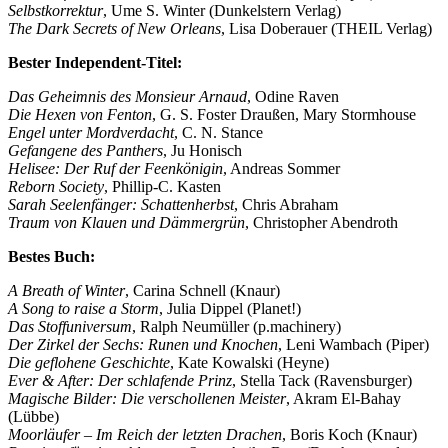
Selbstkorrektur
, Ume S. Winter (Dunkelstern Verlag)
The Dark Secrets of New Orleans
, Lisa Doberauer (THEIL Verlag)
Bester Independent-Titel:
Das Geheimnis des Monsieur Arnaud
, Odine Raven
Die Hexen von Fenton
, G. S. Foster Draußen, Mary Stormhouse
Engel unter Mordverdacht
, C. N. Stance
Gefangene des Panthers
, Ju Honisch
Helisee: Der Ruf der Feenkönigin
, Andreas Sommer
Reborn Society
, Phillip-C. Kasten
Sarah Seelenfänger: Schattenherbst
, Chris Abraham
Traum von Klauen und Dämmergrün
, Christopher Abendroth
Bestes Buch:
A Breath of Winter
, Carina Schnell (Knaur)
A Song to raise a Storm
, Julia Dippel (Planet!)
Das Stoffuniversum
, Ralph Neumüller (p.machinery)
Der Zirkel der Sechs: Runen und Knochen
, Leni Wambach (Piper)
Die geflohene Geschichte
, Kate Kowalski (Heyne)
Ever & After: Der schlafende Prinz
, Stella Tack (Ravensburger)
Magische Bilder: Die verschollenen Meister
, Akram El-Bahay
(Lübbe)
Moorläufer – Im Reich der letzten Drachen
, Boris Koch (Knaur)