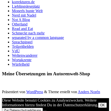
korrekturen.de
Lieblingsleseplatz
Monerls bunte Welt
Nerd mit Nadel
Not A Blog
Otherland
Read and Eat
Schmeckt nach mehr
separated by a common language
Sprachpingel
Teilzeithelden
VdÜ
Weltenwanderer
Wortakzente
Würfelheld
Meine Übersetzungen im Autorenwelt-Shop
Präsentiert von
WordPress
&
Theme erstellt von
Anders Norén
Diese Website benutzt Cookies zu Analysezwecken. Weitere
Informationen hierzu findest Du in der Datenschutzerklärung.
OK
Zur Datenschutzerklärung