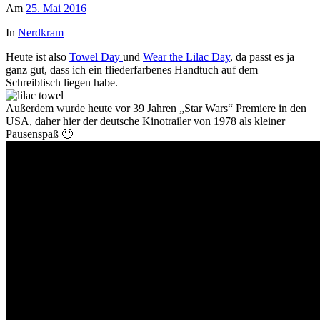
Am
25. Mai 2016
In
Nerdkram
Heute ist also
Towel Day
und
Wear the Lilac Day
, da passt es ja
ganz gut, dass ich ein fliederfarbenes Handtuch auf dem
Schreibtisch liegen habe.
Außerdem wurde heute vor 39 Jahren „Star Wars“ Premiere in den
USA, daher hier der deutsche Kinotrailer von 1978 als kleiner
Pausenspaß 🙂