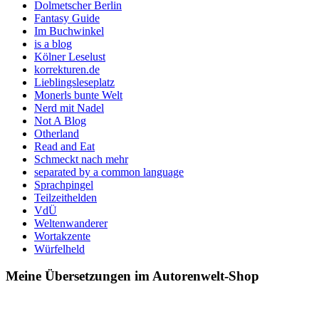
Dolmetscher Berlin
Fantasy Guide
Im Buchwinkel
is a blog
Kölner Leselust
korrekturen.de
Lieblingsleseplatz
Monerls bunte Welt
Nerd mit Nadel
Not A Blog
Otherland
Read and Eat
Schmeckt nach mehr
separated by a common language
Sprachpingel
Teilzeithelden
VdÜ
Weltenwanderer
Wortakzente
Würfelheld
Meine Übersetzungen im Autorenwelt-Shop