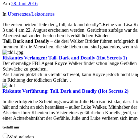
Am
28. Juni 2016
In
Übersetztes/Lektoriertes
Die ersten beiden Teile der „Tall, dark and deadly“-Reihe von Lisa Re
3 und 4 am 22. August erscheinen werden. Gerüchten zufolge war da
Aber erstmal zu den beiden bereits erhältlichen Bänden.
Tall, Dark and Deadly –
die drei Walker Brüder führen erfolgreich 
brennen für die Menschen, die sie lieben und sind gnadenlos, wenn si
Riskantes Verlangen: Tall, Dark and Deadly (Hot Secrets 1)
Der ehemalige FBI-Agent Royce Walker findet schon lange Gefallen a
Schwäche zu gestehen.
Als Lauren plötzlich in Gefahr schwebt, kann Royce jedoch nicht läng
in Richtung der tödlichen Gefahr…
Riskante Verführung: Tall, Dark and Deadly (Hot Secrets 2)
ür die erfolgreiche Scheidungsanwältin Julie Harrison ist klar, dass L
hält und nicht an sich heranlässt – außer Luke Walker, Mitinhaber der
Als einer ihrer Klienten ins Visier eines gefährlichen Kartells gerät
einer Achterbahnfahrt der Gefühle. Julie und Luke verlieren sich im
Gefällt mir:
Wird geladen …