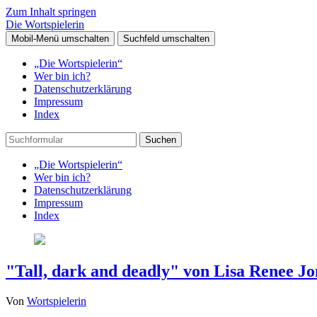
Zum Inhalt springen
Die Wortspielerin
Mobil-Menü umschalten
Suchfeld umschalten
„Die Wortspielerin“
Wer bin ich?
Datenschutzerklärung
Impressum
Index
Suchen
„Die Wortspielerin“
Wer bin ich?
Datenschutzerklärung
Impressum
Index
"Tall, dark and deadly" von Lisa Renee Jo
Von
Wortspielerin