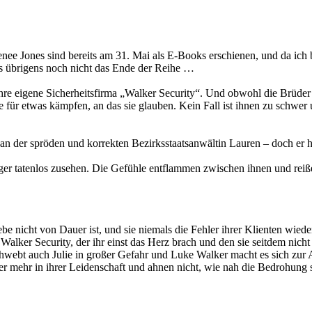
nee Jones sind bereits am 31. Mai als E-Books erschienen, und da ich be
s übrigens noch nicht das Ende der Reihe …
ihre eigene Sicherheitsfirma „Walker Security“. Und obwohl die Brüder 
e für etwas kämpfen, an das sie glauben. Kein Fall ist ihnen zu schwer
n der spröden und korrekten Bezirksstaatsanwältin Lauren – doch er h
er tatenlos zusehen. Die Gefühle entflammen zwischen ihnen und reißen
iebe nicht von Dauer ist, und sie niemals die Fehler ihrer Klienten wied
 Walker Security, der ihr einst das Herz brach und den sie seitdem nich
, schwebt auch Julie in großer Gefahr und Luke Walker macht es sich zu
mer mehr in ihrer Leidenschaft und ahnen nicht, wie nah die Bedrohung