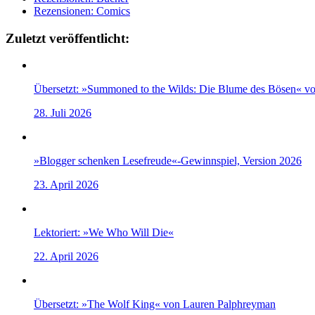
Rezensionen: Comics
Zuletzt veröffentlicht:
Übersetzt: »Summoned to the Wilds: Die Blume des Bösen« v
28. Juli 2026
»Blogger schenken Lesefreude«-Gewinnspiel, Version 2026
23. April 2026
Lektoriert: »We Who Will Die«
22. April 2026
Übersetzt: »The Wolf King« von Lauren Palphreyman