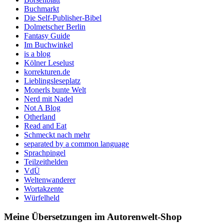
Buchmarkt
Die Self-Publisher-Bibel
Dolmetscher Berlin
Fantasy Guide
Im Buchwinkel
is a blog
Kölner Leselust
korrekturen.de
Lieblingsleseplatz
Monerls bunte Welt
Nerd mit Nadel
Not A Blog
Otherland
Read and Eat
Schmeckt nach mehr
separated by a common language
Sprachpingel
Teilzeithelden
VdÜ
Weltenwanderer
Wortakzente
Würfelheld
Meine Übersetzungen im Autorenwelt-Shop