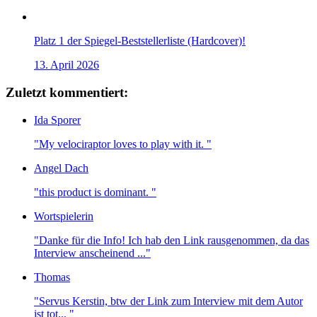
Platz 1 der Spiegel-Beststellerliste (Hardcover)!
13. April 2026
Zuletzt kommentiert:
Ida Sporer
"My velociraptor loves to play with it. "
Angel Dach
"this product is dominant. "
Wortspielerin
"Danke für die Info! Ich hab den Link rausgenommen, da das
Interview anscheinend ..."
Thomas
"Servus Kerstin, btw der Link zum Interview mit dem Autor
ist tot... "