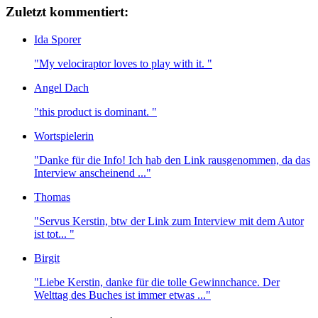
Zuletzt kommentiert:
Ida Sporer
"My velociraptor loves to play with it. "
Angel Dach
"this product is dominant. "
Wortspielerin
"Danke für die Info! Ich hab den Link rausgenommen, da das
Interview anscheinend ..."
Thomas
"Servus Kerstin, btw der Link zum Interview mit dem Autor
ist tot... "
Birgit
"Liebe Kerstin, danke für die tolle Gewinnchance. Der
Welttag des Buches ist immer etwas ..."