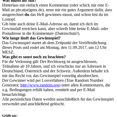
Was müsst ihr tun?
Hinterlass mir einfach einen Kommentar (oder schick mir eine E-
Mail an pbcat(at)gmx.de), nenn mir ein gutes Argument dafür, dass
ausgerechnet
du
das Heft gewinnen musst, und schon bist du im
Lostopf.
Gib bitte auch deine E-Mail-Adresse an, damit ich dich im
Gewinnfall erreichen kann, aber schreib bitte keine E-Mail- oder
Postadresse in die Kommentare (Datenschutz!).
Wie lange läuft das Gewinnspiel?
Das Gewinnspiel startet ab dem Zeitpunkt der Veröffentlichung
dieses Posts und endet am Montag, den 11.09.2017, um 12 Uhr
MESZ.
Was gibt es sonst noch zu beachten?
Für die Verlosung gilt: Der Rechtsweg ist ausgeschlossen,
Teilnahme ab 18 Jahren, und ich verschicke nur an Adressen in
Deutschland, Österreich und der Schweiz. Außerdem behalte ich
mir das Recht vor, das Gewinnspiel vorzeitig abzubrechen.
Der Gewinner wird per Losverfahren (True Random Number
Generator,
http://www.random.org
) unter allen Kommentaren, die
o.g. Bedingungen erfüllt haben, ermittelt und per E-Mail
benachrichtigt.
Alle persönlichen Daten werden ausschließlich für das Gewinnspiel
verwendet und anschließend gelöscht.
Gefällt mir: