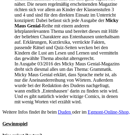
näher. Die neuen regelmäßig erscheinenden Magazine
richten sich vor allem an Kinder der Klassenstufen 3
und 4 und sind für den direkten Einsatz im Unterricht
konzipiert: Dabei befasst sich jede Ausgabe der
Micky
Maus Genial-
Reihe mit einem anderen
lehrplanrelevanten Thema und bereitet dieses mit Hilfe
der beliebten Charaktere aus Entenhausen unterhaltsam
auf. Erklärungen, Kurzlexika, verrückte Fakten,
passende Rätsel und Quiz-Seiten wecken bei den
Kindern die Lust am Lesen und Lernen und vermitteln
das gewählte Thema absolut altersgerecht.
In Ausgabe 03/2016 des Micky Maus Genial-Magazins
dreht sich diesmal alles um das Thema: Grammatik.
Micky Maus Genial erklärt, dass Sprache mehr ist, als
nur die Aneinanderreihung von Wörtern. Außerdem
wurde bei der Redaktion des Dudens nachgefragt,
wann endlich ‚Entenhausen‘ darin zu finden sein wird.
Und es gibt natürlich wieder witzige Comics, in denen
mit wenig Worten viel erzählt wird.
Weitere Infos findet ihr beim
Duden
oder im
Egmont-Online-Shop,
Gewinnspiel