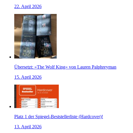
22. April 2026
Übersetzt: »The Wolf King« von Lauren Palphreyman
15. April 2026
Platz 1 der Spiegel-Beststellerliste (Hardcover)!
13. April 2026