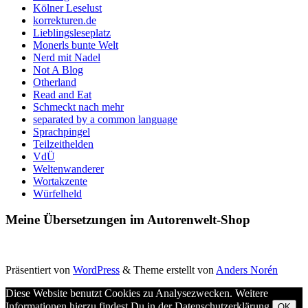
Kölner Leselust
korrekturen.de
Lieblingsleseplatz
Monerls bunte Welt
Nerd mit Nadel
Not A Blog
Otherland
Read and Eat
Schmeckt nach mehr
separated by a common language
Sprachpingel
Teilzeithelden
VdÜ
Weltenwanderer
Wortakzente
Würfelheld
Meine Übersetzungen im Autorenwelt-Shop
Präsentiert von
WordPress
&
Theme erstellt von
Anders Norén
Diese Website benutzt Cookies zu Analysezwecken. Weitere
Informationen hierzu findest Du in der Datenschutzerklärung.
OK