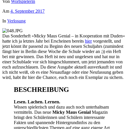
Von
Wortspielerin
Am
4. September 2017
In
Verlosung
Das Sonderheft »Micky Maus Genial – in Kooperation mit Duden«
hatte ich ja letztes Jahr bei Erscheinen bereits
hier
vorgestellt, und
jetzt könnt ihr passend zu Beginn des neuen Schuljahrs (zumindest
fängt hier in Berlin diese Woche die Schule wieder an ;)) ein Heft
bei mir gewinnen. Das Heft ist neu und ungelesen und hat nur in
einer Schublade vor sich hingeschlummert, um jetzt jemanden von
euch aufzuschlauen. Da diese Ausgabe aktuell ausverkauft ist und
ich nicht weiß, ob es eine Neuauflage oder eine Neufassung geben
wird, habt ihr hier die Chance, euch noch ein Exemplar zu sichern.
BESCHREIBUNG
Lesen. Lachen. Lernen.
Wissen spielerisch und dazu auch noch unterhaltsam
vermitteln. Das neue
Micky Maus Genial
Magazin
bringt den Schülerinnen und Schülern interessante
Fakten und spannende Hintergrundinfos zu den
unterschiedlichsten Themen auf eine ganz eigene Art