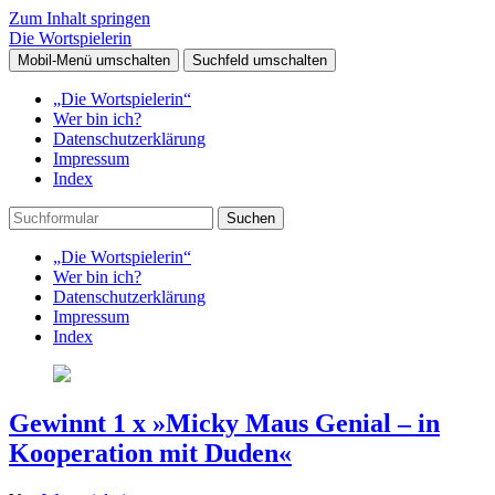
Zum Inhalt springen
Die Wortspielerin
Mobil-Menü umschalten
Suchfeld umschalten
„Die Wortspielerin“
Wer bin ich?
Datenschutzerklärung
Impressum
Index
Suchen
„Die Wortspielerin“
Wer bin ich?
Datenschutzerklärung
Impressum
Index
Gewinnt 1 x »Micky Maus Genial – in
Kooperation mit Duden«