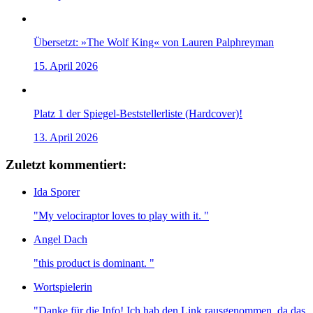
Übersetzt: »The Wolf King« von Lauren Palphreyman
15. April 2026
Platz 1 der Spiegel-Beststellerliste (Hardcover)!
13. April 2026
Zuletzt kommentiert:
Ida Sporer
"My velociraptor loves to play with it. "
Angel Dach
"this product is dominant. "
Wortspielerin
"Danke für die Info! Ich hab den Link rausgenommen, da das