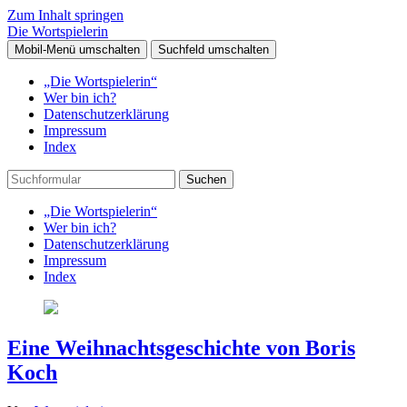
Zum Inhalt springen
Die Wortspielerin
Mobil-Menü umschalten
Suchfeld umschalten
„Die Wortspielerin“
Wer bin ich?
Datenschutzerklärung
Impressum
Index
Suchen
„Die Wortspielerin“
Wer bin ich?
Datenschutzerklärung
Impressum
Index
Eine Weihnachtsgeschichte von Boris
Koch