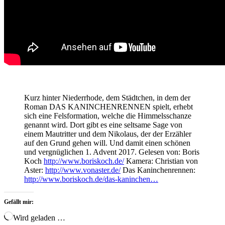
Kurz hinter Niederrhode, dem Städtchen, in dem der
Roman DAS KANINCHENRENNEN spielt, erhebt
sich eine Felsformation, welche die Himmelsschanze
genannt wird. Dort gibt es eine seltsame Sage von
einem Mautritter und dem Nikolaus, der der Erzähler
auf den Grund gehen will. Und damit einen schönen
und vergnüglichen 1. Advent 2017. Gelesen von: Boris
Koch
http://www.boriskoch.de/
Kamera: Christian von
Aster:
http://www.vonaster.de/
Das Kaninchenrennen:
http://www.boriskoch.de/das-kaninchen…
Gefällt mir:
Wird geladen …