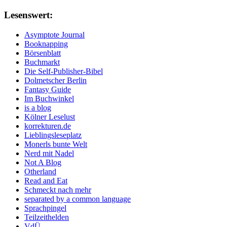
Lesenswert:
Asymptote Journal
Booknapping
Börsenblatt
Buchmarkt
Die Self-Publisher-Bibel
Dolmetscher Berlin
Fantasy Guide
Im Buchwinkel
is a blog
Kölner Leselust
korrekturen.de
Lieblingsleseplatz
Monerls bunte Welt
Nerd mit Nadel
Not A Blog
Otherland
Read and Eat
Schmeckt nach mehr
separated by a common language
Sprachpingel
Teilzeithelden
VdÜ