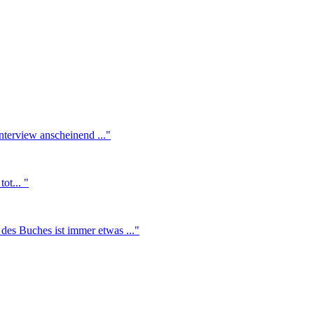
nterview anscheinend ..."
ot... "
des Buches ist immer etwas ..."