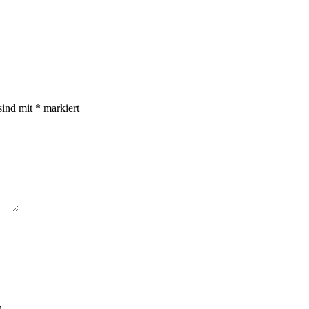
sind mit
*
markiert
n.