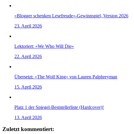
»Blogger schenken Lesefreude«-Gewinnspiel, Version 2026
23. April 2026
Lektoriert: »We Who Will Die«
22. April 2026
Übersetzt: »The Wolf King« von Lauren Palphreyman
15. April 2026
Platz 1 der Spiegel-Beststellerliste (Hardcover)!
13. April 2026
Zuletzt kommentiert: