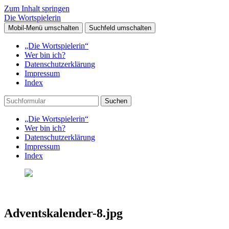
Zum Inhalt springen
Die Wortspielerin
Mobil-Menü umschalten
Suchfeld umschalten
„Die Wortspielerin“
Wer bin ich?
Datenschutzerklärung
Impressum
Index
Suchen
„Die Wortspielerin“
Wer bin ich?
Datenschutzerklärung
Impressum
Index
Adventskalender-8.jpg