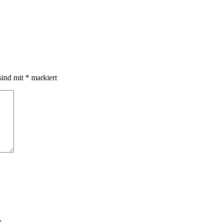
sind mit
*
markiert
n.