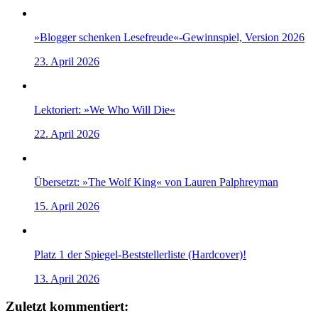
»Blogger schenken Lesefreude«-Gewinnspiel, Version 2026
23. April 2026
Lektoriert: »We Who Will Die«
22. April 2026
Übersetzt: »The Wolf King« von Lauren Palphreyman
15. April 2026
Platz 1 der Spiegel-Beststellerliste (Hardcover)!
13. April 2026
Zuletzt kommentiert: