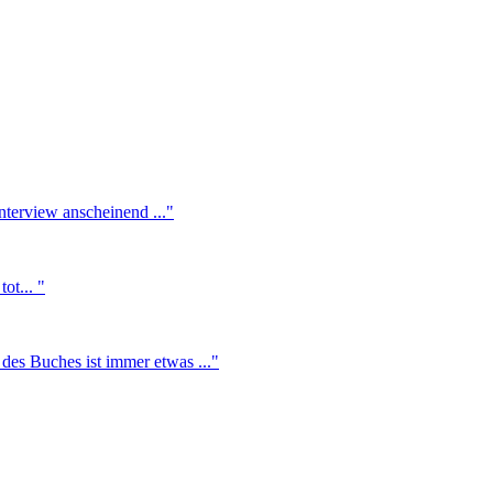
nterview anscheinend ..."
ot... "
des Buches ist immer etwas ..."