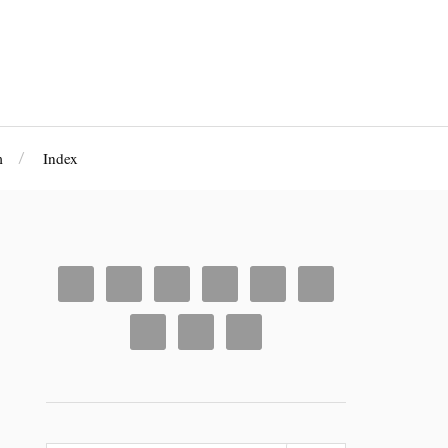
m
Index