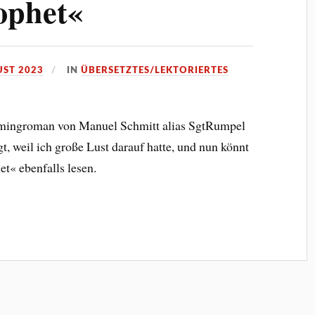
ophet«
UST 2023
IN
ÜBERSETZTES/LEKTORIERTES
amingroman von Manuel Schmitt alias SgtRumpel
gt, weil ich große Lust darauf hatte, und nun könnt
t« ebenfalls lesen.