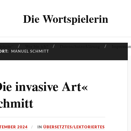
Die Wortspielerin
ielerin“
Wer bin ich?
Datenschutzerklärung
Impressu
ORT:
MANUEL SCHMITT
ie invasive Art«
chmitt
PTEMBER 2024
IN
ÜBERSETZTES/LEKTORIERTES