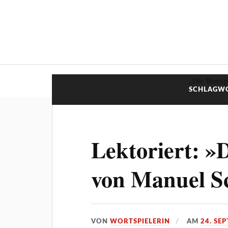
„Die Wortsp
SCHLAGW
Lektoriert: »D
von Manuel S
VON
WORTSPIELERIN
AM
24. SE