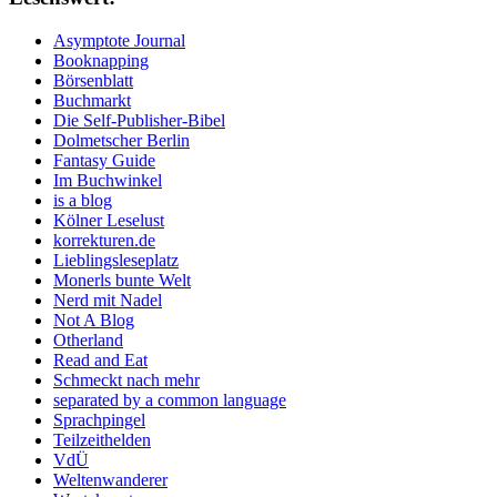
Asymptote Journal
Booknapping
Börsenblatt
Buchmarkt
Die Self-Publisher-Bibel
Dolmetscher Berlin
Fantasy Guide
Im Buchwinkel
is a blog
Kölner Leselust
korrekturen.de
Lieblingsleseplatz
Monerls bunte Welt
Nerd mit Nadel
Not A Blog
Otherland
Read and Eat
Schmeckt nach mehr
separated by a common language
Sprachpingel
Teilzeithelden
VdÜ
Weltenwanderer