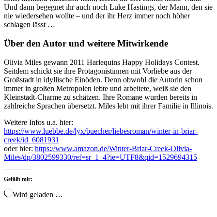
Und dann begegnet ihr auch noch Luke Hastings, der Mann, den sie
nie wiedersehen wollte – und der ihr Herz immer noch höher
schlagen lässt …
Über den Autor und weitere Mitwirkende
Olivia Miles gewann 2011 Harlequins Happy Holidays Contest.
Seitdem schickt sie ihre Protagonistinnen mit Vorliebe aus der
Großstadt in idyllische Einöden. Denn obwohl die Autorin schon
immer in großen Metropolen lebte und arbeitete, weiß sie den
Kleinstadt-Charme zu schätzen. Ihre Romane wurden bereits in
zahlreiche Sprachen übersetzt. Miles lebt mit ihrer Familie in Illinois.
Weitere Infos u.a. hier:
https://www.luebbe.de/lyx/buecher/liebesroman/winter-in-briar-
creek/id_6081931
oder hier:
https://www.amazon.de/Winter-Briar-Creek-Olivia-
Miles/dp/3802599330/ref=sr_1_4?ie=UTF8&qid=1529694315
Gefällt mir:
Wird geladen …