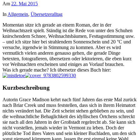
Am
22. Mai 2015
In
Allgemein
,
Übersetzeralltag
Momentan sitze ich gerade an einem Roman, der in der
Weihnachtszeit spielt. Ständig ist die Rede von unter den Schuhen
knirschendem Schnee, Weihnachtsbäumen, Festtagsstimmung usw.
– und ich sitze hier bei strahlendem Sonnenschein und 20 °C und
versuche, irgendwie in Stimmung zu kommen. Aber es wird
vermutlich vielen anderen genauso gehen, die gerade Dinge
betexten, fotografieren, übersetzen oder lektorieren, die eben kurz
vor Weihnachten erscheinen und einiges an Vorlauf brauchen.
Was ich gerade mache? Ich übersetze dieses Buch hier:
Kurzbeschreibung
Autorin Grace Madison kehrt nach fünf Jahren das erste Mal zurück
nach Briar Creek und muss feststellen, dass sich in ihrem Heimatort
nichts verändert hat. Die Zeit scheint stehen geblieben zu sein, und
die weihnachtliche Behaglichkeit des idyllischen Örtchens schreckt
sie nach all den Jahren in der Großstadt regelrecht ab. Sie kann sich
nicht vorstellen, jemals wieder in Vermont zu leben. Doch der
plötzliche Tod ihres Vaters und sein kleiner Buchladen, um den sich
sonst niemand kümmern kann, lassen ihr erst einmal keine Wahl.