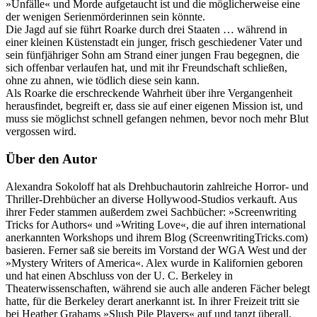
»Unfälle« und Morde aufgetaucht ist und die möglicherweise eine
der wenigen Serienmörderinnen sein könnte.
Die Jagd auf sie führt Roarke durch drei Staaten … während in
einer kleinen Küstenstadt ein junger, frisch geschiedener Vater und
sein fünfjähriger Sohn am Strand einer jungen Frau begegnen, die
sich offenbar verlaufen hat, und mit ihr Freundschaft schließen,
ohne zu ahnen, wie tödlich diese sein kann.
Als Roarke die erschreckende Wahrheit über ihre Vergangenheit
herausfindet, begreift er, dass sie auf einer eigenen Mission ist, und
muss sie möglichst schnell gefangen nehmen, bevor noch mehr Blut
vergossen wird.
Über den Autor
Alexandra Sokoloff hat als Drehbuchautorin zahlreiche Horror- und
Thriller-Drehbücher an diverse Hollywood-Studios verkauft. Aus
ihrer Feder stammen außerdem zwei Sachbücher: »Screenwriting
Tricks for Authors« und »Writing Love«, die auf ihren international
anerkannten Workshops und ihrem Blog (ScreenwritingTricks.com)
basieren. Ferner saß sie bereits im Vorstand der WGA West und der
»Mystery Writers of America«. Alex wurde in Kalifornien geboren
und hat einen Abschluss von der U. C. Berkeley in
Theaterwissenschaften, während sie auch alle anderen Fächer belegt
hatte, für die Berkeley derart anerkannt ist. In ihrer Freizeit tritt sie
bei Heather Grahams »Slush Pile Players« auf und tanzt überall,