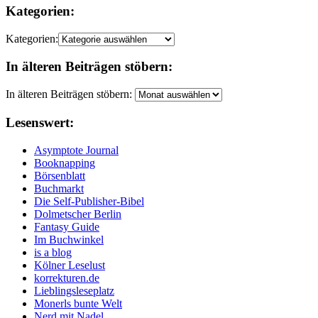
Kategorien:
Kategorien:
In älteren Beiträgen stöbern:
In älteren Beiträgen stöbern:
Lesenswert:
Asymptote Journal
Booknapping
Börsenblatt
Buchmarkt
Die Self-Publisher-Bibel
Dolmetscher Berlin
Fantasy Guide
Im Buchwinkel
is a blog
Kölner Leselust
korrekturen.de
Lieblingsleseplatz
Monerls bunte Welt
Nerd mit Nadel