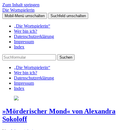
Zum Inhalt springen
Die Wortspielerin
Mobil-Menü umschalten
Suchfeld umschalten
„Die Wortspielerin“
Wer bin ich?
Datenschutzerklärung
Impressum
Index
Suchen
„Die Wortspielerin“
Wer bin ich?
Datenschutzerklärung
Impressum
Index
»Mörderischer Mond« von Alexandra
Sokoloff