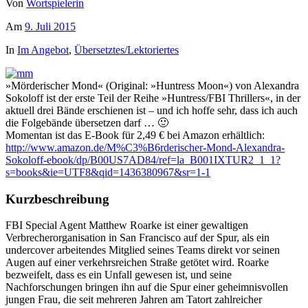
Von
Wortspielerin
Am
9. Juli 2015
In
Im Angebot
,
Übersetztes/Lektoriertes
»Mörderischer Mond« (Original: »Huntress Moon«) von Alexandra
Sokoloff ist der erste Teil der Reihe »Huntress/FBI Thrillers«, in der
aktuell drei Bände erschienen ist – und ich hoffe sehr, dass ich auch
die Folgebände übersetzen darf … 🙂
Momentan ist das E-Book für 2,49 € bei Amazon erhältlich:
http://www.amazon.de/M%C3%B6rderischer-Mond-Alexandra-
Sokoloff-ebook/dp/B00US7AD84/ref=la_B001IXTUR2_1_1?
s=books&ie=UTF8&qid=1436380967&sr=1-1
Kurzbeschreibung
FBI Special Agent Matthew Roarke ist einer gewaltigen
Verbrecherorganisation in San Francisco auf der Spur, als ein
undercover arbeitendes Mitglied seines Teams direkt vor seinen
Augen auf einer verkehrsreichen Straße getötet wird. Roarke
bezweifelt, dass es ein Unfall gewesen ist, und seine
Nachforschungen bringen ihn auf die Spur einer geheimnisvollen
jungen Frau, die seit mehreren Jahren am Tatort zahlreicher