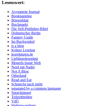
Lesenswert:
Asymptote Journal
Booknapping
Börsenblatt
Buchmarkt
Die Self-Publisher-Bibel
Dolmetscher Berlin
Fantasy Guide
Im Buchwinkel
is a blog
Kölner Leselust
korrekturen.de
Lieblingsleseplatz
Monerls bunte Welt
Nerd mit Nadel
Not A Blog
Otherland
Read and Eat
Schmeckt nach mehr
separated by a common language
Sprachpingel
Teilzeithelden
VdÜ
Weltenwanderer