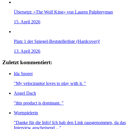
Übersetzt: »The Wolf King« von Lauren Palphreyman
15. April 2026
Platz 1 der Spiegel-Beststellerliste (Hardcover)!
13. April 2026
Zuletzt kommentiert:
Ida Sporer
"My velociraptor loves to play with it. "
Angel Dach
"this product is dominant. "
Wortspielerin
"Danke für die Info! Ich hab den Link rausgenommen, da das
Interview anscheinend ..."