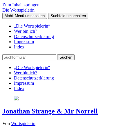
Zum Inhalt springen
Die Wortspielerin
Mobil-Menü umschalten
Suchfeld umschalten
„Die Wortspielerin“
Wer bin ich?
Datenschutzerklärung
Impressum
Index
Suchen
„Die Wortspielerin“
Wer bin ich?
Datenschutzerklärung
Impressum
Index
Jonathan Strange & Mr Norrell
Von
Wortspielerin