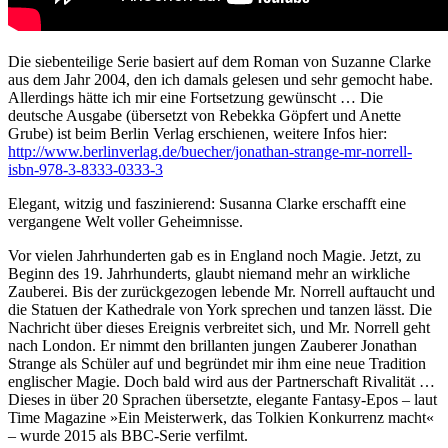
Die siebenteilige Serie basiert auf dem Roman von Suzanne Clarke
aus dem Jahr 2004, den ich damals gelesen und sehr gemocht habe.
Allerdings hätte ich mir eine Fortsetzung gewünscht … Die
deutsche Ausgabe (übersetzt von Rebekka Göpfert und Anette
Grube) ist beim Berlin Verlag erschienen, weitere Infos hier:
http://www.berlinverlag.de/buecher/jonathan-strange-mr-norrell-
isbn-978-3-8333-0333-3
Elegant, witzig und faszinierend: Susanna Clarke erschafft eine
vergangene Welt voller Geheimnisse.
Vor vielen Jahrhunderten gab es in England noch Magie. Jetzt, zu
Beginn des 19. Jahrhunderts, glaubt niemand mehr an wirkliche
Zauberei. Bis der zurückgezogen lebende Mr. Norrell auftaucht und
die Statuen der Kathedrale von York sprechen und tanzen lässt. Die
Nachricht über dieses Ereignis verbreitet sich, und Mr. Norrell geht
nach London. Er nimmt den brillanten jungen Zauberer Jonathan
Strange als Schüler auf und begründet mir ihm eine neue Tradition
englischer Magie. Doch bald wird aus der Partnerschaft Rivalität …
Dieses in über 20 Sprachen übersetzte, elegante Fantasy-Epos – laut
Time Magazine »Ein Meisterwerk, das Tolkien Konkurrenz macht«
– wurde 2015 als BBC-Serie verfilmt.