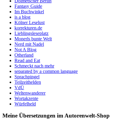
Dolmetscher Berlin
Fantasy Guide
Im Buchwinkel
is a blog
Kölner Leselust
korrekturen.de
Lieblingsleseplatz
Monerls bunte Welt
Nerd mit Nadel
Not A Blog
Otherland
Read and Eat
Schmeckt nach mehr
separated by a common language
Sprachpingel
Teilzeithelden
VdÜ
Weltenwanderer
Wortakzente
Würfelheld
Meine Übersetzungen im Autorenwelt-Shop