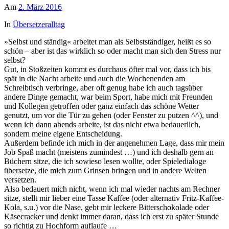
Am
2. März 2016
In
Übersetzeralltag
»Selbst und ständig« arbeitet man als Selbstständiger, heißt es so
schön – aber ist das wirklich so oder macht man sich den Stress nur
selbst?
Gut, in Stoßzeiten kommt es durchaus öfter mal vor, dass ich bis
spät in die Nacht arbeite und auch die Wochenenden am
Schreibtisch verbringe, aber oft genug habe ich auch tagsüber
andere Dinge gemacht, war beim Sport, habe mich mit Freunden
und Kollegen getroffen oder ganz einfach das schöne Wetter
genutzt, um vor die Tür zu gehen (oder Fenster zu putzen ^^), und
wenn ich dann abends arbeite, ist das nicht etwa bedauerlich,
sondern meine eigene Entscheidung.
Außerdem befinde ich mich in der angenehmen Lage, dass mir mein
Job Spaß macht (meistens zumindest …) und ich deshalb gern an
Büchern sitze, die ich sowieso lesen wollte, oder Spieledialoge
übersetze, die mich zum Grinsen bringen und in andere Welten
versetzen.
Also bedauert mich nicht, wenn ich mal wieder nachts am Rechner
sitze, stellt mir lieber eine Tasse Kaffee (oder alternativ Fritz-Kaffee-
Kola, s.u.) vor die Nase, gebt mir leckere Bitterschokolade oder
Käsecracker und denkt immer daran, dass ich erst zu später Stunde
so richtig zu Hochform auflaufe …