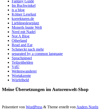
Fantasy Guide
Im Buchwinkel
is a blog
Kölner Leselust
korrekturen.de
Lieblingsleseplatz
Monerls bunte Welt
Nerd mit Nadel
Not A Blog
Otherland
Read and Eat
Schmeckt nach mehr
separated by a common language
Sprachpingel
Teilzeithelden
VdÜ
Weltenwanderer
Wortakzente
Würfelheld
Meine Übersetzungen im Autorenwelt-Shop
Präsentiert von
WordPress
&
Theme erstellt von
Anders Norén