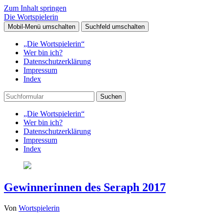
Zum Inhalt springen
Die Wortspielerin
Mobil-Menü umschalten
Suchfeld umschalten
„Die Wortspielerin“
Wer bin ich?
Datenschutzerklärung
Impressum
Index
Suchen
„Die Wortspielerin“
Wer bin ich?
Datenschutzerklärung
Impressum
Index
Gewinnerinnen des Seraph 2017
Von
Wortspielerin