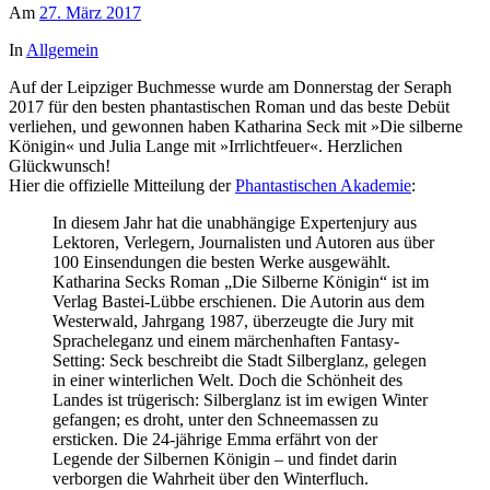
Am
27. März 2017
In
Allgemein
Auf der Leipziger Buchmesse wurde am Donnerstag der Seraph
2017 für den besten phantastischen Roman und das beste Debüt
verliehen, und gewonnen haben Katharina Seck mit »Die silberne
Königin« und Julia Lange mit »Irrlichtfeuer«. Herzlichen
Glückwunsch!
Hier die offizielle Mitteilung der
Phantastischen Akademie
:
In diesem Jahr hat die unabhängige Expertenjury aus
Lektoren, Verlegern, Journalisten und Autoren aus über
100 Einsendungen die besten Werke ausgewählt.
Katharina Secks Roman „Die Silberne Königin“ ist im
Verlag Bastei-Lübbe erschienen. Die Autorin aus dem
Westerwald, Jahrgang 1987, überzeugte die Jury mit
Spracheleganz und einem märchenhaften Fantasy-
Setting: Seck beschreibt die Stadt Silberglanz, gelegen
in einer winterlichen Welt. Doch die Schönheit des
Landes ist trügerisch: Silberglanz ist im ewigen Winter
gefangen; es droht, unter den Schneemassen zu
ersticken. Die 24-jährige Emma erfährt von der
Legende der Silbernen Königin – und findet darin
verborgen die Wahrheit über den Winterfluch.