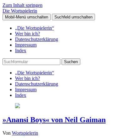
Zum Inhalt springen
Die Wortspielerin
Mobil-Menü umschalten
Suchfeld umschalten
„Die Wortspielerin“
Wer bin ich?
Datenschutzerklärung
Impressum
Index
Suchen
„Die Wortspielerin“
Wer bin ich?
Datenschutzerklärung
Impressum
Index
»Anansi Boys« von Neil Gaiman
Von
Wortspielerin