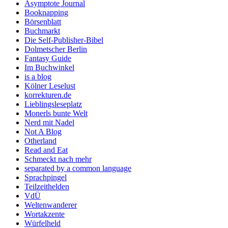
Asymptote Journal
Booknapping
Börsenblatt
Buchmarkt
Die Self-Publisher-Bibel
Dolmetscher Berlin
Fantasy Guide
Im Buchwinkel
is a blog
Kölner Leselust
korrekturen.de
Lieblingsleseplatz
Monerls bunte Welt
Nerd mit Nadel
Not A Blog
Otherland
Read and Eat
Schmeckt nach mehr
separated by a common language
Sprachpingel
Teilzeithelden
VdÜ
Weltenwanderer
Wortakzente
Würfelheld