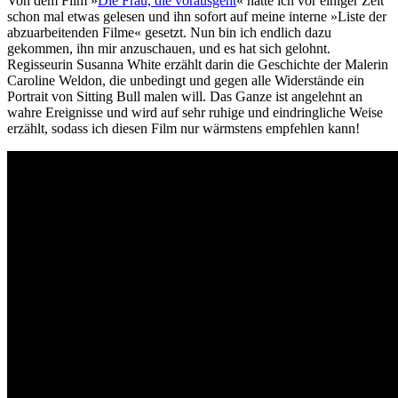
Von dem Film »
Die Frau, die vorausgeht
« hatte ich vor einiger Zeit
schon mal etwas gelesen und ihn sofort auf meine interne »Liste der
abzuarbeitenden Filme« gesetzt. Nun bin ich endlich dazu
gekommen, ihn mir anzuschauen, und es hat sich gelohnt.
Regisseurin Susanna White erzählt darin die Geschichte der Malerin
Caroline Weldon, die unbedingt und gegen alle Widerstände ein
Portrait von Sitting Bull malen will. Das Ganze ist angelehnt an
wahre Ereignisse und wird auf sehr ruhige und eindringliche Weise
erzählt, sodass ich diesen Film nur wärmstens empfehlen kann!