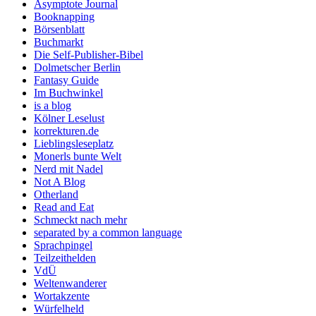
Asymptote Journal
Booknapping
Börsenblatt
Buchmarkt
Die Self-Publisher-Bibel
Dolmetscher Berlin
Fantasy Guide
Im Buchwinkel
is a blog
Kölner Leselust
korrekturen.de
Lieblingsleseplatz
Monerls bunte Welt
Nerd mit Nadel
Not A Blog
Otherland
Read and Eat
Schmeckt nach mehr
separated by a common language
Sprachpingel
Teilzeithelden
VdÜ
Weltenwanderer
Wortakzente
Würfelheld