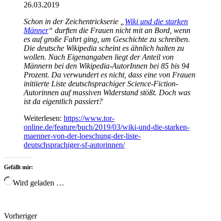
26.03.2019
Schon in der Zeichentrickserie „
Wiki und die starken
Männer
“ durften die Frauen nicht mit an Bord, wenn
es auf große Fahrt ging, um Geschichte zu schreiben.
Die deutsche Wikipedia scheint es ähnlich halten zu
wollen. Nach Eigenangaben liegt der Anteil von
Männern bei den Wikipedia-AutorInnen bei 85 bis 94
Prozent. Da verwundert es nicht, dass eine von Frauen
initiierte Liste deutschsprachiger Science-Fiction-
Autorinnen auf massiven Widerstand stößt. Doch was
ist da eigentlich passiert?
Weiterlesen:
https://www.tor-
online.de/feature/buch/2019/03/wiki-und-die-starken-
maenner-von-der-loeschung-der-liste-
deutschsprachiger-sf-autorinnen/
Gefällt mir:
Wird geladen …
Vorheriger