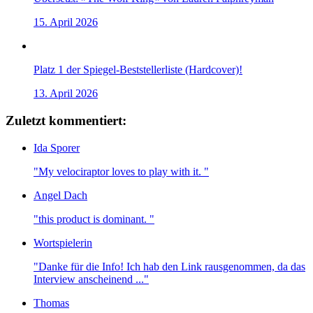
15. April 2026
Platz 1 der Spiegel-Beststellerliste (Hardcover)!
13. April 2026
Zuletzt kommentiert:
Ida Sporer
"My velociraptor loves to play with it. "
Angel Dach
"this product is dominant. "
Wortspielerin
"Danke für die Info! Ich hab den Link rausgenommen, da das
Interview anscheinend ..."
Thomas