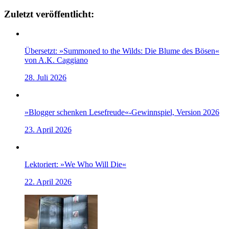
Zuletzt veröffentlicht:
Übersetzt: »Summoned to the Wilds: Die Blume des Bösen«
von A.K. Caggiano
28. Juli 2026
»Blogger schenken Lesefreude«-Gewinnspiel, Version 2026
23. April 2026
Lektoriert: »We Who Will Die«
22. April 2026