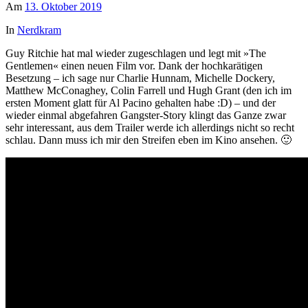
Am
13. Oktober 2019
In
Nerdkram
Guy Ritchie hat mal wieder zugeschlagen und legt mit »The
Gentlemen« einen neuen Film vor. Dank der hochkarätigen
Besetzung – ich sage nur Charlie Hunnam, Michelle Dockery,
Matthew McConaghey, Colin Farrell und Hugh Grant (den ich im
ersten Moment glatt für Al Pacino gehalten habe :D) – und der
wieder einmal abgefahren Gangster-Story klingt das Ganze zwar
sehr interessant, aus dem Trailer werde ich allerdings nicht so recht
schlau. Dann muss ich mir den Streifen eben im Kino ansehen. 🙂