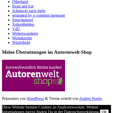
Otherland
Read and Eat
Schmeckt nach mehr
separated by a common language
Sprachpingel
Teilzeithelden
VdÜ
Weltenwanderer
Wortakzente
Würfelheld
Meine Übersetzungen im Autorenwelt-Shop
Präsentiert von
WordPress
&
Theme erstellt von
Anders Norén
Diese Website benutzt Cookies zu Analysezwecken. Weitere
Informationen hierzu findest Du in der Datenschutzerklärung.
OK