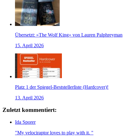
Übersetzt: »The Wolf King« von Lauren Palphreyman
15. April 2026
Platz 1 der Spiegel-Beststellerliste (Hardcover)!
13. April 2026
Zuletzt kommentiert:
Ida Sporer
"My velociraptor loves to play with it. "