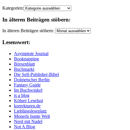
Kategorien:
In älteren Beiträgen stöbern:
In älteren Beiträgen stöbern:
Lesenswert:
Asymptote Journal
Booknapping
Börsenblatt
Buchmarkt
Die Self-Publisher-Bibel
Dolmetscher Berlin
Fantasy Guide
Im Buchwinkel
is a blog
Kölner Leselust
korrekturen.de
Lieblingsleseplatz
Monerls bunte Welt
Nerd mit Nadel
Not A Blog