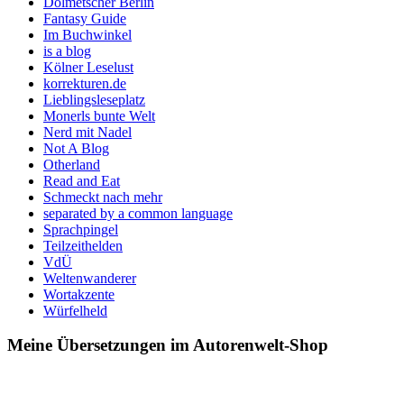
Dolmetscher Berlin
Fantasy Guide
Im Buchwinkel
is a blog
Kölner Leselust
korrekturen.de
Lieblingsleseplatz
Monerls bunte Welt
Nerd mit Nadel
Not A Blog
Otherland
Read and Eat
Schmeckt nach mehr
separated by a common language
Sprachpingel
Teilzeithelden
VdÜ
Weltenwanderer
Wortakzente
Würfelheld
Meine Übersetzungen im Autorenwelt-Shop