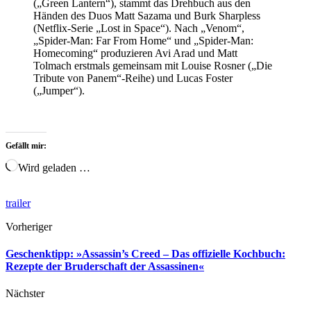
(„Green Lantern“), stammt das Drehbuch aus den
Händen des Duos Matt Sazama und Burk Sharpless
(Netflix-Serie „Lost in Space“). Nach „Venom“,
„Spider-Man: Far From Home“ und „Spider-Man:
Homecoming“ produzieren Avi Arad und Matt
Tolmach erstmals gemeinsam mit Louise Rosner („Die
Tribute von Panem“-Reihe) und Lucas Foster
(„Jumper“).
Gefällt mir:
Wird geladen …
trailer
Vorheriger
Geschenktipp: »Assassin’s Creed – Das offizielle Kochbuch:
Rezepte der Bruderschaft der Assassinen«
Nächster