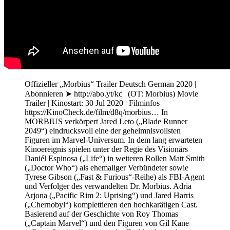
Offizieller „Morbius“ Trailer Deutsch German 2020 |
Abonnieren ➤ http://abo.yt/kc | (OT: Morbius) Movie
Trailer | Kinostart: 30 Jul 2020 | Filminfos
https://KinoCheck.de/film/d8q/morbius… In
MORBIUS verkörpert Jared Leto („Blade Runner
2049“) eindrucksvoll eine der geheimnisvollsten
Figuren im Marvel-Universum. In dem lang erwarteten
Kinoereignis spielen unter der Regie des Visionärs
Daniél Espinosa („Life“) in weiteren Rollen Matt Smith
(„Doctor Who“) als ehemaliger Verbündeter sowie
Tyrese Gibson („Fast & Furious“-Reihe) als FBI-Agent
und Verfolger des verwandelten Dr. Morbius. Adria
Arjona („Pacific Rim 2: Uprising“) und Jared Harris
(„Chernobyl“) komplettieren den hochkarätigen Cast.
Basierend auf der Geschichte von Roy Thomas
(„Captain Marvel“) und den Figuren von Gil Kane