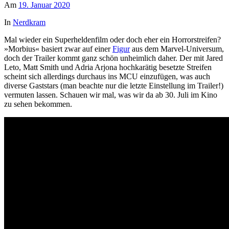
Am
19. Januar 2020
In
Nerdkram
Mal wieder ein Superheldenfilm oder doch eher ein Horrorstreifen?
»Morbius« basiert zwar auf einer
Figur
aus dem Marvel-Universum,
doch der Trailer kommt ganz schön unheimlich daher. Der mit Jared
Leto, Matt Smith und Adria Arjona hochkarätig besetzte Streifen
scheint sich allerdings durchaus ins MCU einzufügen, was auch
diverse Gaststars (man beachte nur die letzte Einstellung im Trailer!)
vermuten lassen. Schauen wir mal, was wir da ab 30. Juli im Kino
zu sehen bekommen.