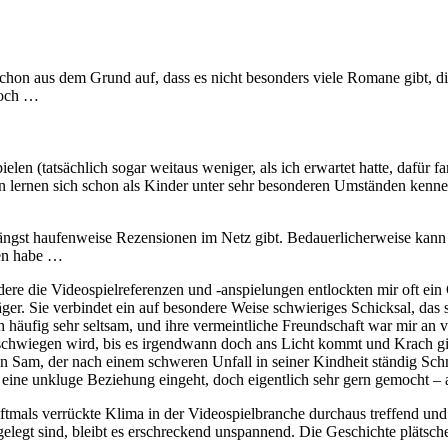
hon aus dem Grund auf, dass es nicht besonders viele Romane gibt, die
hoch …
en (tatsächlich sogar weitaus weniger, als ich erwartet hatte, dafür fa
lernen sich schon als Kinder unter sehr besonderen Umständen kennen,
s längst haufenweise Rezensionen im Netz gibt. Bedauerlicherweise kan
sen habe …
ere die Videospielreferenzen und -anspielungen entlockten mir oft ein 
. Sie verbindet ein auf besondere Weise schwieriges Schicksal, das si
 häufig sehr seltsam, und ihre vermeintliche Freundschaft war mir an v
eschwiegen wird, bis es irgendwann doch ans Licht kommt und Krach gibt
 Sam, der nach einem schweren Unfall in seiner Kindheit ständig Schm
eine unkluge Beziehung eingeht, doch eigentlich sehr gern gemocht – ab
ftmals verrückte Klima in der Videospielbranche durchaus treffend und
egt sind, bleibt es erschreckend unspannend. Die Geschichte plätsche