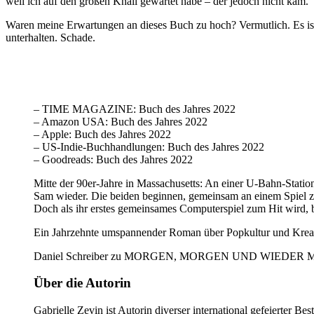
weil ich auf den großen Knall gewartet habe – der jedoch nicht kam.
Waren meine Erwartungen an dieses Buch zu hoch? Vermutlich. Es ist
unterhalten. Schade.
– TIME MAGAZINE: Buch des Jahres 2022
– Amazon USA: Buch des Jahres 2022
– Apple: Buch des Jahres 2022
– US-Indie-Buchhandlungen: Buch des Jahres 2022
– Goodreads: Buch des Jahres 2022
Mitte der 90er-Jahre in Massachusetts: An einer U-Bahn-Statio
Sam wieder. Die beiden beginnen, gemeinsam an einem Spiel zu a
Doch als ihr erstes gemeinsames Computerspiel zum Hit wird, b
Ein Jahrzehnte umspannender Roman über Popkultur und Kreativ
Daniel Schreiber zu MORGEN, MORGEN UND WIEDER MORGEN
Über die Autorin
Gabrielle Zevin
ist Autorin diverser international gefeierter Be