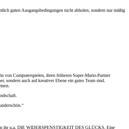
intlich guten Ausgangsbedingungen nicht abholen, sondern nur mäßig
rin von Computerspielen, ihren früheren Super-Mario-Partner
her, sondern auch auf kreativer Ebene ein gutes Team sind.
einen.
ndschaft.
nderschön.
“
n ihr u.a.
DIE WIDERSPENSTIGKEIT DES GLÜCKS
. Eine