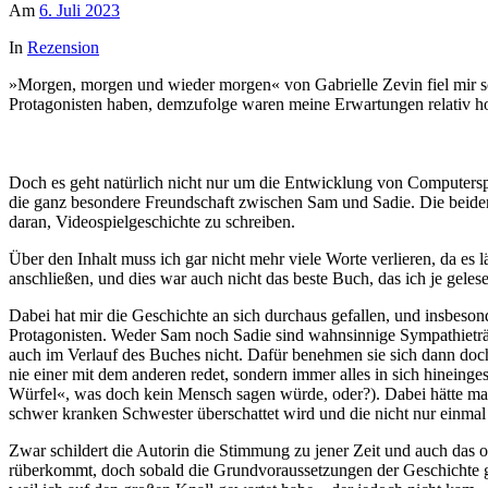
Am
6. Juli 2023
In
Rezension
»Morgen, morgen und wieder morgen« von Gabrielle Zevin fiel mir sc
Protagonisten haben, demzufolge waren meine Erwartungen relativ 
Doch es geht natürlich nicht nur um die Entwicklung von Computerspiel
die ganz besondere Freundschaft zwischen Sam und Sadie. Die beiden 
daran, Videospielgeschichte zu schreiben.
Über den Inhalt muss ich gar nicht mehr viele Worte verlieren, da e
anschließen, und dies war auch nicht das beste Buch, das ich je gele
Dabei hat mir die Geschichte an sich durchaus gefallen, und insbesond
Protagonisten. Weder Sam noch Sadie sind wahnsinnige Sympathieträger
auch im Verlauf des Buches nicht. Dafür benehmen sie sich dann doch
nie einer mit dem anderen redet, sondern immer alles in sich hineing
Würfel«, was doch kein Mensch sagen würde, oder?). Dabei hätte man
schwer kranken Schwester überschattet wird und die nicht nur einmal 
Zwar schildert die Autorin die Stimmung zu jener Zeit und auch das o
rüberkommt, doch sobald die Grundvoraussetzungen der Geschichte gel