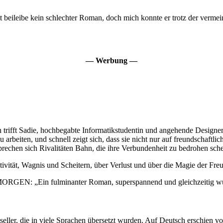
 beileibe kein schlechter Roman, doch mich konnte er trotz der verme
— Werbung —
n trifft Sadie, hochbegabte Informatikstudentin und angehende Designe
rbeiten, und schnell zeigt sich, dass sie nicht nur auf freundschaftlic
rechen sich Rivalitäten Bahn, die ihre Verbundenheit zu bedrohen sch
ität, Wagnis und Scheitern, über Verlust und über die Magie der Freu
: „Ein fulminanter Roman, superspannend und gleichzeitig wu
stseller, die in viele Sprachen übersetzt wurden. Auf Deutsch erschien vo