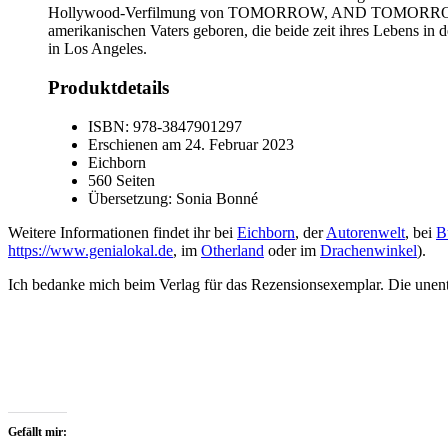
Hollywood-Verfilmung von
TOMORROW, AND TOMORR
amerikanischen Vaters geboren, die beide zeit ihres Lebens in d
in Los Angeles.
Produktdetails
ISBN: 978-3847901297
Erschienen am 24. Februar 2023
Eichborn
560 Seiten
Übersetzung: Sonia Bonné
Weitere Informationen findet ihr bei
Eichborn
, der
Autorenwelt
, bei
B
https://www.genialokal.de
, im
Otherland
oder im
Drachenwinkel
).
Ich bedanke mich beim Verlag für das Rezensionsexemplar. Die unentg
Gefällt mir: