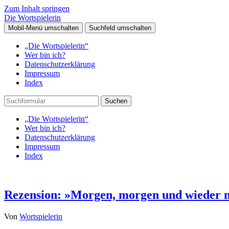
Zum Inhalt springen
Die Wortspielerin
Mobil-Menü umschalten
Suchfeld umschalten
„Die Wortspielerin“
Wer bin ich?
Datenschutzerklärung
Impressum
Index
Suchen
„Die Wortspielerin“
Wer bin ich?
Datenschutzerklärung
Impressum
Index
Rezension: »Morgen, morgen und wieder 
Von
Wortspielerin