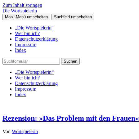
Zum Inhalt springen
Die Wortspielerin
Mobil-Menü umschalten
Suchfeld umschalten
„Die Wortspielerin“
Wer bin ich?
Datenschutzerklärung
Impressum
Index
Suchen
„Die Wortspielerin“
Wer bin ich?
Datenschutzerklärung
Impressum
Index
Rezension: »Das Problem mit den Frauen«
Von
Wortspielerin