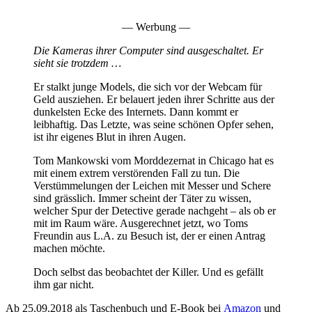
— Werbung —
Die Kameras ihrer Computer sind ausgeschaltet. Er
sieht sie trotzdem …
Er stalkt junge Models, die sich vor der Webcam für
Geld ausziehen. Er belauert jeden ihrer Schritte aus der
dunkelsten Ecke des Internets. Dann kommt er
leibhaftig. Das Letzte, was seine schönen Opfer sehen,
ist ihr eigenes Blut in ihren Augen.
Tom Mankowski vom Morddezernat in Chicago hat es
mit einem extrem verstörenden Fall zu tun. Die
Verstümmelungen der Leichen mit Messer und Schere
sind grässlich. Immer scheint der Täter zu wissen,
welcher Spur der Detective gerade nachgeht – als ob er
mit im Raum wäre. Ausgerechnet jetzt, wo Toms
Freundin aus L.A. zu Besuch ist, der er einen Antrag
machen möchte.
Doch selbst das beobachtet der Killer. Und es gefällt
ihm gar nicht.
Ab 25.09.2018 als Taschenbuch und E-Book bei
Amazon
und