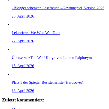
»Blogger schenken Lesefreude«-Gewinnspiel, Version 2026
23. April 2026
Lektoriert: »We Who Will Die«
22. April 2026
Übersetzt: »The Wolf King« von Lauren Palphreyman
15. April 2026
Platz 1 der Spiegel-Beststellerliste (Hardcover)!
13. April 2026
Zuletzt kommentiert: