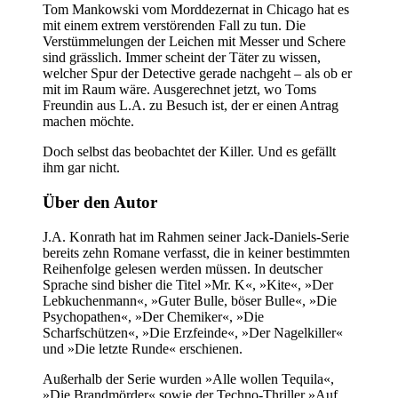
Tom Mankowski vom Morddezernat in Chicago hat es
mit einem extrem verstörenden Fall zu tun. Die
Verstümmelungen der Leichen mit Messer und Schere
sind grässlich. Immer scheint der Täter zu wissen,
welcher Spur der Detective gerade nachgeht – als ob er
mit im Raum wäre. Ausgerechnet jetzt, wo Toms
Freundin aus L.A. zu Besuch ist, der er einen Antrag
machen möchte.
Doch selbst das beobachtet der Killer. Und es gefällt
ihm gar nicht.
Über den Autor
J.A. Konrath hat im Rahmen seiner Jack-Daniels-Serie
bereits zehn Romane verfasst, die in keiner bestimmten
Reihenfolge gelesen werden müssen. In deutscher
Sprache sind bisher die Titel »Mr. K«, »Kite«, »Der
Lebkuchenmann«, »Guter Bulle, böser Bulle«, »Die
Psychopathen«, »Der Chemiker«, »Die
Scharfschützen«, »Die Erzfeinde«, »Der Nagelkiller«
und »Die letzte Runde« erschienen.
Außerhalb der Serie wurden »Alle wollen Tequila«,
»Die Brandmörder« sowie der Techno-Thriller »Auf