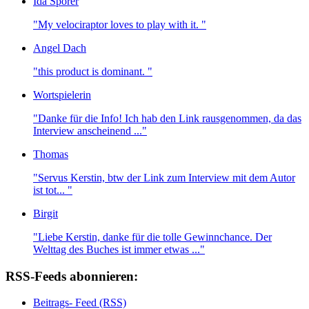
Ida Sporer
"My velociraptor loves to play with it. "
Angel Dach
"this product is dominant. "
Wortspielerin
"Danke für die Info! Ich hab den Link rausgenommen, da das
Interview anscheinend ..."
Thomas
"Servus Kerstin, btw der Link zum Interview mit dem Autor
ist tot... "
Birgit
"Liebe Kerstin, danke für die tolle Gewinnchance. Der
Welttag des Buches ist immer etwas ..."
RSS-Feeds abonnieren:
Beitrags- Feed (RSS)