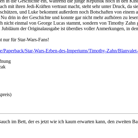
igen in die Geschichte ein, während die junge Republik noch in den Kin
ach mit ihren Jedi-Kräften vertraut macht, steht sehr unter Druck, da s
zu beschützen, und Luke bekommt außerdem noch Botschaften von einem 
m Nu drin in der Geschichte und konnte gar nicht mehr aufhören zu lesen
ich nicht einmal von George Lucas stammt, sondern von Timothy Zahn g
 Jubiläum der Originalausgabe ist überdies voller Anmerkungen, in d
t nur für Star-Wars-Fans!
e/Paperback/Star-Wars-Erben-des-Imperiums/Timothy-Zahn/Blanvalet
ffnung
zak
preis)
uch im Bett, der es jetzt wie ich kaum erwarten kann, den zweiten B