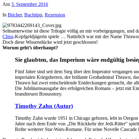
Am
3. September 2016
In
Bücher
,
Buchtipp
,
Rezension
Seltsamerweise ist diese Trilogie völlig an mir vorbeigegangen, u
Chiss
-Kopfgeldjägerin spiele … Natürlich war mir der Name Thrawn ei
Doch diese Wissenslücke wird jetzt geschlossen!
Worum geht’s überhaupt?
Sie glaubten, das Imperium wäre endgültig besi
Fünf Jahre sind seit dem Sieg über den Imperator vergangen und
imperialen Kriegsherren, der brillante Großadmiral Thrawn, d
Thrawn hat zwei entscheidende Entdeckungen gemacht, die alle
Die Jubiläumsausgabe des erfolgreichen Romans – jetzt mit E
brandneuen Bonusstory.
Timothy Zahn (Autor)
Timothy Zahn wurde 1951 in Chicago geboren, lebt in Oregon un
Jahre nach dem Ende von „Die Rückkehr der Jedi-Ritter“ spielt
Reihe weiterer Star-Wars-Romane. Für seine Novelle Cascade