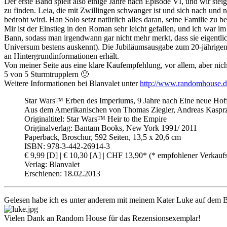
Der erste Band spielt also einige Jahre nach Episode VI, und wir ste
zu finden. Leia, die mit Zwillingen schwanger ist und sich nach und n
bedroht wird. Han Solo setzt natürlich alles daran, seine Familie 
Mir ist der Einstieg in den Roman sehr leicht gefallen, und ich war i
Bann, sodass man irgendwann gar nicht mehr merkt, dass sie eigentl
Universum bestens auskennt). Die Jubiläumsausgabe zum 20-jährigen
an Hintergrundinformationen erhält.
Von meiner Seite aus eine klare Kaufempfehlung, vor allem, aber nich
5 von 5 Sturmtrupplern 🙂
Weitere Informationen bei Blanvalet unter
http://www.randomhouse.d
Star Wars™ Erben des Imperiums, 9 Jahre nach Eine neue Ho
Aus dem Amerikanischen von
Thomas Ziegler,
Andreas Kaspr
Originaltitel: Star Wars™ Heir to the Empire
Originalverlag: Bantam Books, New York 1991/ 2011
Paperback, Broschur, 592 Seiten, 13,5 x 20,6 cm
ISBN: 978-3-442-26914-3
€ 9,99 [D] | € 10,30 [A] | CHF 13,90* (* empfohlener Verkaufs
Verlag: Blanvalet
Erschienen: 18.02.2013
Gelesen habe ich es unter anderem mit meinem Kater Luke auf dem Ba
Vielen Dank an Random House für das Rezensionsexemplar!