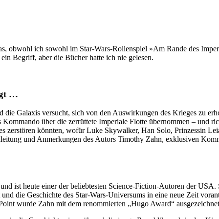
nd das, obwohl ich sowohl im Star-Wars-Rollenspiel »Am Rande des I
n Begriff, aber die Bücher hatte ich nie gelesen.
egt …
 die Galaxis versucht, sich von den Auswirkungen des Krieges zu erhol
as Kommando über die zerrüttete Imperiale Flotte übernommen – und ri
s zerstören könnten, wofür Luke Skywalker, Han Solo, Prinzessin Leia
inleitung und Anmerkungen des Autors Timothy Zahn, exklusiven Komm
d ist heute einer der beliebtesten Science-Fiction-Autoren der USA. 
 und die Geschichte des Star-Wars-Universums in eine neue Zeit voran
 Point wurde Zahn mit dem renommierten „Hugo Award“ ausgezeichnet