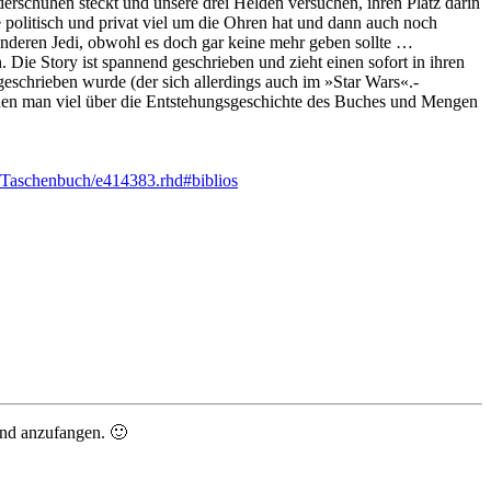
derschuhen steckt und unsere drei Helden versuchen, ihren Platz darin
ie politisch und privat viel um die Ohren hat und dann auch noch
anderen Jedi, obwohl es doch gar keine mehr geben sollte …
. Die Story ist spannend geschrieben und zieht einen sofort in ihren
eschrieben wurde (der sich allerdings auch im »Star Wars«.-
enen man viel über die Entstehungsgeschichte des Buches und Mengen
-Taschenbuch/e414383.rhd#biblios
and anzufangen. 🙂