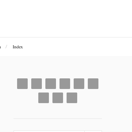
m
Index