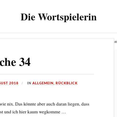
Die Wortspielerin
ielerin“
Wer bin ich?
Datenschutzerklärung
Impressu
che 34
GUST 2018
IN
ALLGEMEIN
,
RÜCKBLICK
e nix. Das könnte aber auch daran liegen, dass
 ist und ich hier kaum wegkomme …