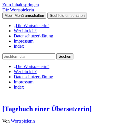
Zum Inhalt springen
Die Wortspielerin
Mobil-Menü umschalten
Suchfeld umschalten
„Die Wortspielerin“
Wer bin ich?
Datenschutzerklärung
Impressum
Index
Suchen
„Die Wortspielerin“
Wer bin ich?
Datenschutzerklärung
Impressum
Index
[Tagebuch einer Übersetzerin]
Von
Wortspielerin