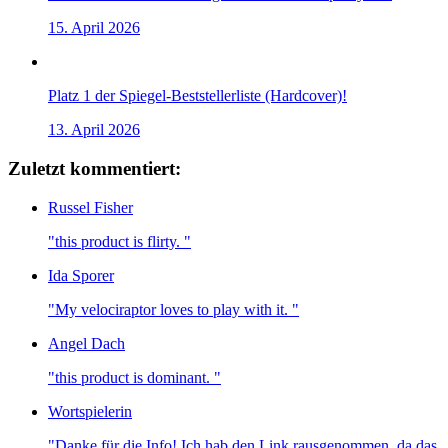
15. April 2026
Platz 1 der Spiegel-Beststellerliste (Hardcover)!
13. April 2026
Zuletzt kommentiert:
Russel Fisher
"this product is flirty. "
Ida Sporer
"My velociraptor loves to play with it. "
Angel Dach
"this product is dominant. "
Wortspielerin
"Danke für die Info! Ich hab den Link rausgenommen, da das