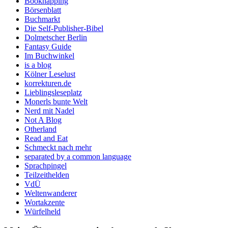
Booknapping
Börsenblatt
Buchmarkt
Die Self-Publisher-Bibel
Dolmetscher Berlin
Fantasy Guide
Im Buchwinkel
is a blog
Kölner Leselust
korrekturen.de
Lieblingsleseplatz
Monerls bunte Welt
Nerd mit Nadel
Not A Blog
Otherland
Read and Eat
Schmeckt nach mehr
separated by a common language
Sprachpingel
Teilzeithelden
VdÜ
Weltenwanderer
Wortakzente
Würfelheld