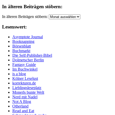
In älteren Beiträgen stöbern:
In älteren Beiträgen stöbern:
Lesenswert:
Asymptote Journal
Booknapping
Börsenblatt
Buchmarkt
Die Self-Publisher-Bibel
Dolmetscher Berlin
Fantasy Guide
Im Buchwinkel
is a blog
Kölner Leselust
korrekturen.de
Lieblingsleseplatz
Monerls bunte Welt
Nerd mit Nadel
Not A Blog
Otherland
Read and Eat