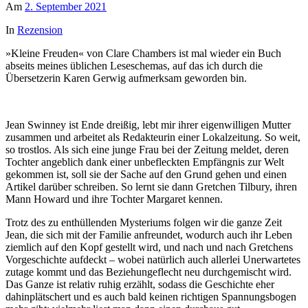
Am
2. September 2021
In
Rezension
»Kleine Freuden« von Clare Chambers ist mal wieder ein Buch
abseits meines üblichen Leseschemas, auf das ich durch die
Übersetzerin Karen Gerwig aufmerksam geworden bin.
Jean Swinney ist Ende dreißig, lebt mir ihrer eigenwilligen Mutter
zusammen und arbeitet als Redakteurin einer Lokalzeitung. So weit,
so trostlos. Als sich eine junge Frau bei der Zeitung meldet, deren
Tochter angeblich dank einer unbefleckten Empfängnis zur Welt
gekommen ist, soll sie der Sache auf den Grund gehen und einen
Artikel darüber schreiben. So lernt sie dann Gretchen Tilbury, ihren
Mann Howard und ihre Tochter Margaret kennen.
Trotz des zu enthüllenden Mysteriums folgen wir die ganze Zeit
Jean, die sich mit der Familie anfreundet, wodurch auch ihr Leben
ziemlich auf den Kopf gestellt wird, und nach und nach Gretchens
Vorgeschichte aufdeckt – wobei natürlich auch allerlei Unerwartetes
zutage kommt und das Beziehungeflecht neu durchgemischt wird.
Das Ganze ist relativ ruhig erzählt, sodass die Geschichte eher
dahinplätschert und es auch bald keinen richtigen Spannungsbogen