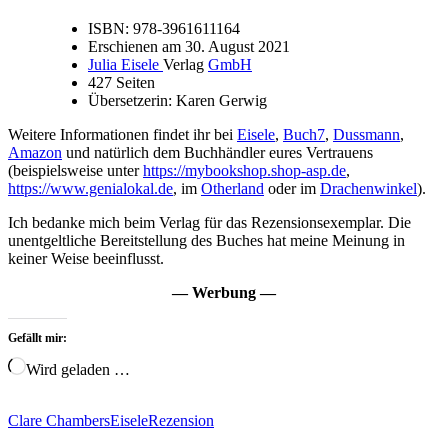
ISBN: 978-3961611164
Erschienen am 30. August 2021
Julia Eisele
Verlag
GmbH
427 Seiten
Übersetzerin:
Karen Gerwig
Weitere Informationen findet ihr bei
Eisele
,
Buch7
,
Dussmann
,
Amazon
und natürlich dem Buchhändler eures Vertrauens
(beispielsweise unter
https://mybookshop.shop-asp.de
,
https://www.genialokal.de
, im
Otherland
oder im
Drachenwinkel
).
Ich bedanke mich beim Verlag für das Rezensionsexemplar. Die
unentgeltliche Bereitstellung des Buches hat meine Meinung in
keiner Weise beeinflusst.
— Werbung —
Gefällt mir:
Wird geladen …
Clare Chambers
Eisele
Rezension