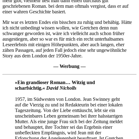
mehr gibt; vielmehr liest man dann einen durchaus gut
geschriebenen Roman. bei dem man oftmals vergisst, dass er auf
einer wahren Geschichte basiert.
Mir war es letzten Endes ein bisschen zu ruhig und behäbig. Hätte
ich nicht unbedingt wissen wollen, wie Gretchen denn nun
schwanger geworden ist, wäre ich vielleicht auch schon früher
ausgestiegen, aber so war es für mich ein recht unterhaltsames
Leseerlebnis mit einigen Höhepunkten, aber auch langen, eher
zähen Passagen, auf jeden Fall jedoch eine sehr ungewöhnliche
Story aus dem London der 1950er-Jahre.
— Werbung —
»Ein grandioser Roman… Witzig und
scharfsichtig.«
David Nicholls
1957, im Südwesten von London. Jean Swinney geht
auf die Vierzig zu und ist Redakteurin bei einer lokalen
Tageszeitung. Von der Liebe enttäuscht, lebt sie ein
unscheinbares Leben gemeinsam bei ihrer halsstarrigen
Mutter. Als eine junge Frau sich bei der Zeitung meldet
und behauptet, ihre Tochter sei das Ergebnis einer
unbefleckten Empfängnis, wird Jean mit der
Erforschung der Angelegenheit beauftragt. Ist Gretchen