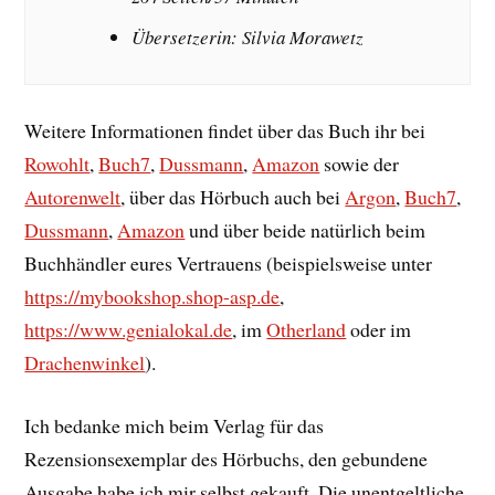
Übersetzerin:
Silvia Morawetz
Weitere Informationen findet über das Buch ihr bei
Rowohlt
,
Buch7
,
Dussmann
,
Amazon
sowie der
Autorenwelt
, über das Hörbuch auch bei
Argon
,
Buch7
,
Dussmann
,
Amazon
und über beide natürlich beim
Buchhändler eures Vertrauens (beispielsweise unter
https://mybookshop.shop-asp.de
,
https://www.genialokal.de
, im
Otherland
oder im
Drachenwinkel
).
Ich bedanke mich beim Verlag für das
Rezensionsexemplar des Hörbuchs, den gebundene
Ausgabe habe ich mir selbst gekauft. Die unentgeltliche