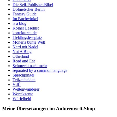
Die Self-Publisher-Bibel
Dolmetscher Berlin
Fantasy Guide
Im Buchwinkel
is a blog
Kölner Leselust
korrekturen.de
Lieblingsleseplatz
Monerls bunte Welt
Nerd mit Nadel
Not A Blog
Otherland
Read and Eat
Schmeckt nach mehr
separated by a common language
Sprachpingel
Teilzeithelden
VdÜ
Weltenwanderer
Wortakzente
Würfelheld
Meine Übersetzungen im Autorenwelt-Shop