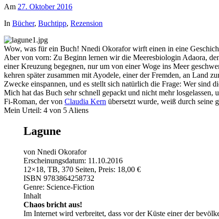
Am
27. Oktober 2016
In
Bücher
,
Buchtipp
,
Rezension
Wow, was für ein Buch! Nnedi Okorafor wirft einen in eine Geschichte
Aber von vorn: Zu Beginn lernen wir die Meeresbiologin Adaora, den 
einer Kreuzung begegnen, nur um von einer Woge ins Meer geschwemmt
kehren später zusammen mit Ayodele, einer der Fremden, an Land zurü
Zwecke einspannen, und es stellt sich natürlich die Frage: Wer sind
Mich hat das Buch sehr schnell gepackt und nicht mehr losgelassen, 
Fi-Roman, der von
Claudia Kern
übersetzt wurde, weiß durch seine g
Mein Urteil: 4 von 5 Aliens
Lagune
von
Nnedi Okorafor
Erscheinungsdatum:
11.10.2016
12×18, TB, 370 Seiten, Preis: 18,00
€
ISBN
9783864258732
Genre:
Science-Fiction
Inhalt
Chaos bricht aus!
Im Internet wird verbreitet, dass vor der Küste einer der bevöl