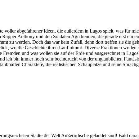
 voller abgefahrener Ideen, die außerdem in Lagos spielt, was für mich
Rapper Anthony und den Soldaten Agu kennen, die gerade erst ein eins
 zu werden. Doch das war kein Zufall, denn dort treffen sie die gehe
ck, wo die Geschichte ihren Lauf nimmt. Diverse Fraktionen wollen si
 die Fremden und was wollen sie auf der Erde und ausgerechnet in Lagos
und ich bin immer noch sehr beeindruckt von der unglaublichen Fantas
laubhaften Charaktere, die realistischen Schauplätze und seine Sprach
kerungsreichsten Städte der Welt Außerirdische gelandet sind! Bald dara