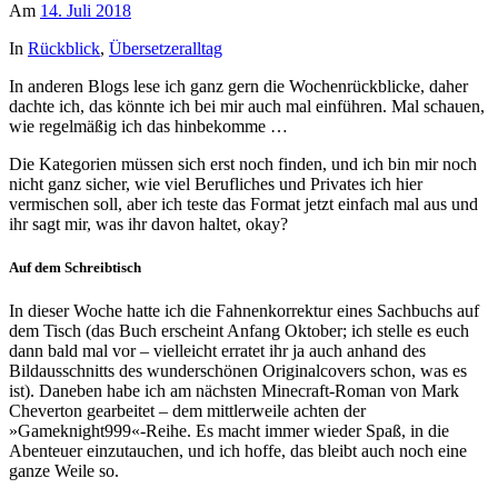
Am
14. Juli 2018
In
Rückblick
,
Übersetzeralltag
In anderen Blogs lese ich ganz gern die Wochenrückblicke, daher
dachte ich, das könnte ich bei mir auch mal einführen. Mal schauen,
wie regelmäßig ich das hinbekomme …
Die Kategorien müssen sich erst noch finden, und ich bin mir noch
nicht ganz sicher, wie viel Berufliches und Privates ich hier
vermischen soll, aber ich teste das Format jetzt einfach mal aus und
ihr sagt mir, was ihr davon haltet, okay?
Auf dem Schreibtisch
In dieser Woche hatte ich die Fahnenkorrektur eines Sachbuchs auf
dem Tisch (das Buch erscheint Anfang Oktober; ich stelle es euch
dann bald mal vor – vielleicht erratet ihr ja auch anhand des
Bildausschnitts des wunderschönen Originalcovers schon, was es
ist). Daneben habe ich am nächsten Minecraft-Roman von Mark
Cheverton gearbeitet – dem mittlerweile achten der
»Gameknight999«-Reihe. Es macht immer wieder Spaß, in die
Abenteuer einzutauchen, und ich hoffe, das bleibt auch noch eine
ganze Weile so.