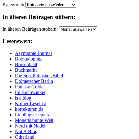
Kategorien:
In älteren Beiträgen stöbern:
In älteren Beiträgen stöbern:
Lesenswert:
Asymptote Journal
Booknapping
Börsenblatt
Buchmarkt
Die Self-Publisher-Bibel
Dolmetscher Berlin
Fantasy Guide
Im Buchwinkel
is a blog
Kölner Leselust
korrekturen.de
Lieblingsleseplatz
Monerls bunte Welt
Nerd mit Nadel
Not A Blog
Otherland