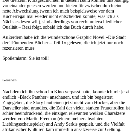
Die dreizehn Kurzgeschichten in diesem Band können unabhängig
voneinander gelesen werden und bieten für zwischendurch eine
nette Abwechslung (wenn ich mich beispielsweise vor dem
Bücherregal mal wieder nicht entscheiden konnte, was ich als
Nächstes lesen will), sind allerdings von recht unterschiedlicher
Qualität – Rezi folgt, sobald ich das Buch durch habe.
Außerdem habe ich die wunderschöne Graphic Novel »Die Stadt
der Träumenden Bücher – Teil 1« gelesen, die ich jetzt nur noch
rezensieren muss.
Spoileralarm: Sie ist toll!
Gesehen
Nachdem ich ihn schon im Kino verpasst hatte, konnte ich mir jetzt
endlich »Black Panther« anschauen, und ich bin begeistert.
Zugegeben, die Story haut einen jetzt nicht vom Hocker, aber die
Darsteller sind grandios, die Zahl der vielen starken Frauenrollen ist
schier beeindruckend, die einzigen relevanten weißen Charaktere
werden von Martin Freeman (einem meiner absoluten
Lieblingsschauspieler) und Andy Serkis gespielt, und die Vielfalt
afrikanischer Kulturen kam immerhin ansatzweise zur Geltung.