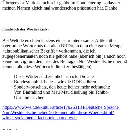
Übrigens ist Markus auch sehr geübt im Handlettering, sodass er
meinen Namen gleich mal wunderschön präsentiert hat. Danke!
Fundstück der Woche (Link)
Bei Welt.de erschien letztens ein sehr interessanter Artikel über
»verlorene Wörter aus der alten BRD«, in dem eine ganze Menge
»altrepublikanischer Begriffe« vorkommen, die ich
zugegebenermaßen noch nie gehört habe (aber ich bin ja auch noch
keine fünfzig, um den Titel des Beitrags »Nur Westdeutsche über 50
kennen alle diese Wörter« indirekt zu bestätigen).
Diese Wörter sind ziemlich asbach: Die alte
Bundesrepublik hatte – wie die DDR – ihren
Sonderwortschatz, den heute keiner mehr gebraucht:
Von Biafrakind und Mau-Mau-Siedlung bis Tchibo-
Uhr und catchen.
https://www.welt.de/kultur/article179263134/Deutsche-Sprache-
Nur-Westdeutsche-ueber-50-kennen-alle-diese-Woerter.html?
wtmc=socialmedia.facebook.shared.web