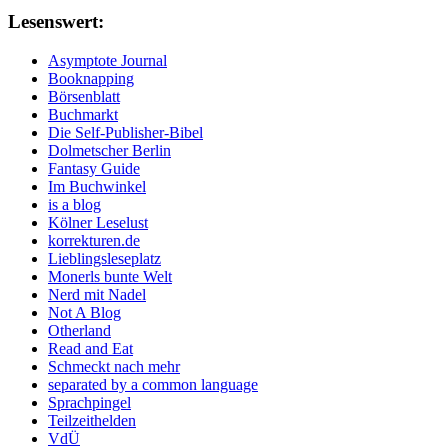
Lesenswert:
Asymptote Journal
Booknapping
Börsenblatt
Buchmarkt
Die Self-Publisher-Bibel
Dolmetscher Berlin
Fantasy Guide
Im Buchwinkel
is a blog
Kölner Leselust
korrekturen.de
Lieblingsleseplatz
Monerls bunte Welt
Nerd mit Nadel
Not A Blog
Otherland
Read and Eat
Schmeckt nach mehr
separated by a common language
Sprachpingel
Teilzeithelden
VdÜ