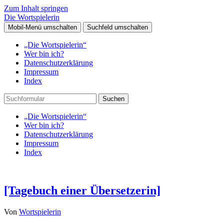
Zum Inhalt springen
Die Wortspielerin
Mobil-Menü umschalten
Suchfeld umschalten
„Die Wortspielerin“
Wer bin ich?
Datenschutzerklärung
Impressum
Index
Suchen
„Die Wortspielerin“
Wer bin ich?
Datenschutzerklärung
Impressum
Index
[Tagebuch einer Übersetzerin]
Von
Wortspielerin