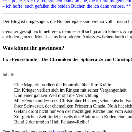
** Update 2.8.2018: Herzlichen Dank an alle, die im Juli mitgemach
– ich hoffe, euch gefallen die beiden Bücher, die ich dann verlose. **
Der Blog ist umgezogen, die Bücherregale sind viel zu voll – das sc
Genauer gesagt nach mehreren, denn es soll sich ja auch lohnen. An j
auch den ganzen Monat – aus besonderem Anlass zwischendurch einge
Was könnt ihr gewinnen?
1 x »Feuerstunde – Die Chroniken der Sphaera 2« von Christop
Inhalt:
Eine Magierin verliert die Kontrolle über ihre Kräfte.
Ein Krieger verliert sich im Ringen mit seiner Vergangenheit.
Und einer ganzen Welt droht die Vernichtung.
Mit »Feuerstunde« setzt Christopher Husberg seine epische Fan
ihrer Schwester, der ehemaligen Priesterin Cinzia. Noth hat si
Gefahr droht nicht nur von der mächtigen Kirche und vom Ass
Zur gleichen Zeit findet jenseits des Bluttores in Roden eine j
Band 2 der großen High Fantasy-Reihe!
Den Roman hatte ich euch
hier
schon einmal vorgestellt.