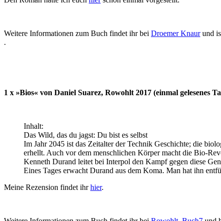
Weitere Informationen zum Buch findet ihr bei
Droemer Knaur
und is
.
1 x »Bios« von Daniel Suarez, Rowohlt 2017 (einmal gelesenes 
Inhalt:
Das Wild, das du jagst: Du bist es selbst
Im Jahr 2045 ist das Zeitalter der Technik Geschichte; die b
erhellt. Auch vor dem menschlichen Körper macht die Bio-Revol
Kenneth Durand leitet bei Interpol den Kampf gegen diese Gen
Eines Tages erwacht Durand aus dem Koma. Man hat ihn entführ
Meine Rezension findet ihr
hier
.
Weitere Informationen zum Buch findet ihr bei
Rowohlt
,
Buch7
und 