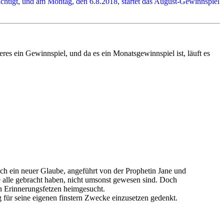
chtigt, und am Montag, den 6.8.2018, startet das August-Gewinnspiel
res ein Gewinnspiel, und da es ein Monatsgewinnspiel ist, läuft es
ich ein neuer Glaube, angeführt von der Prophetin Jane und
ie alle gebracht haben, nicht umsonst gewesen sind. Doch
n Erinnerungsfetzen heimgesucht.
ng für seine eigenen finstern Zwecke einzusetzen gedenkt.