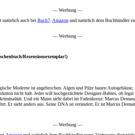
— Werbung —
t natürlich auch bei
Buch7,
Amazon
und natürlich dem Buchhändler eur
— Werbung —
Taschenbuch/Rezensionsexemplar!)
iologische Moderne ist angebrochen. Algen und Pilze bauen Autogehäus
ution nicht halt. Jeder will hochgezüchtete Designer-Babies, ob legal 
kriminalität. Und ein Mann steht dabei im Fadenkreuz: Marcus Demang
t. Er sieht anders aus. Seine DNA ist verändert. Er ist Marcus Dema
— Werbung —
bei
Amazon
und natürlich dem Buchhändler eures Vertrauens (beispiels