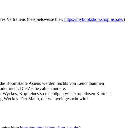
es Vertrauens (beispielsweise hier:
https://mybookshop.shop-asp.de/
)
e, die Boomstädte Asiens werden nachts von Leuchtbäumen
oder nicht. Die Zeche zahlen andere.
 Wyckes, Kopf eines so mächtigen wie skrupellosen Kartells.
ng Wyckes. Der Mann, der weltweit gesucht wird.
weise hier:
https://mybookshop.shop-asp.de/
)..