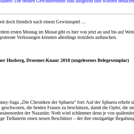
t haben! Die beiden Gewinnerinnen sind ausgelost und wurden benachri
hreit doch förmlich nach einem Gewinnspiel …
edem ersten Montag im Monat gibt es hier von jetzt an und bis auf Weite
streute Verlosungen könnten allerdings trotzdem auftauchen.
her Husberg, Droemer-Knaur 2018 (ungelesenes Belegexemplar)
tasy-Saga „Die Chroniken der Sphaera“ fort: Auf der Sphaera erhebt s
ch geschworen, die beiden Frauen zu beschützen, damit die Opfer, die s
assinenorden der Nazaniin: Noth wird schlimmer denn je von quälende
unge Tiellanerin einen neuen Beschützer – der ihre einzigartige Begabu