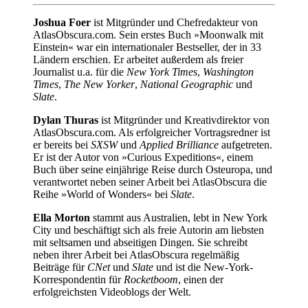
Joshua Foer
ist Mitgründer und Chefredakteur von
AtlasObscura.com. Sein erstes Buch »Moonwalk mit
Einstein« war ein internationaler Bestseller, der in 33
Ländern erschien. Er arbeitet außerdem als freier
Journalist u.a. für die
New York Times
,
Washington
Times
,
The New Yorker
,
National Geographic
und
Slate
.
Dylan Thuras
ist Mitgründer und Kreativdirektor von
AtlasObscura.com. Als erfolgreicher Vortragsredner ist
er bereits bei
SXSW
und
Applied Brilliance
aufgetreten.
Er ist der Autor von »Curious Expeditions«, einem
Buch über seine einjährige Reise durch Osteuropa, und
verantwortet neben seiner Arbeit bei AtlasObscura die
Reihe »World of Wonders« bei
Slate
.
Ella Morton
stammt aus Australien, lebt in New York
City und beschäftigt sich als freie Autorin am liebsten
mit seltsamen und abseitigen Dingen. Sie schreibt
neben ihrer Arbeit bei AtlasObscura regelmäßig
Beiträge für
CNet
und
Slate
und ist die New-York-
Korrespondentin für
Rocketboom
, einen der
erfolgreichsten Videoblogs der Welt.