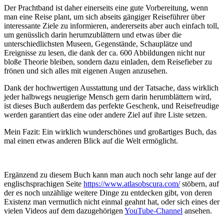
Der Prachtband ist daher einerseits eine gute Vorbereitung, wenn
man eine Reise plant, um sich abseits gängiger Reiseführer über
interessante Ziele zu informieren, andererseits aber auch einfach toll,
um genüsslich darin herumzublättern und etwas über die
unterschiedlichsten Museen, Gegenstände, Schauplätze und
Ereignisse zu lesen, die dank der ca. 600 Abbildungen nicht nur
bloße Theorie bleiben, sondern dazu einladen, dem Reisefieber zu
frönen und sich alles mit eigenen Augen anzusehen.
Dank der hochwertigen Ausstattung und der Tatsache, dass wirklich
jeder halbwegs neugierige Mensch gern darin herumblättern wird,
ist dieses Buch außerdem das perfekte Geschenk, und Reisefreudige
werden garantiert das eine oder andere Ziel auf ihre Liste setzen.
Mein Fazit: Ein wirklich wunderschönes und großartiges Buch, das
mal einen etwas anderen Blick auf die Welt ermöglicht.
Ergänzend zu diesem Buch kann man auch noch sehr lange auf der
englischsprachigen Seite
https://www.atlasobscura.com/
stöbern, auf
der es noch unzählige weitere Dinge zu entdecken gibt, von deren
Existenz man vermutlich nicht einmal geahnt hat, oder sich eines der
vielen Videos auf dem dazugehörigen
YouTube-Channel
ansehen.