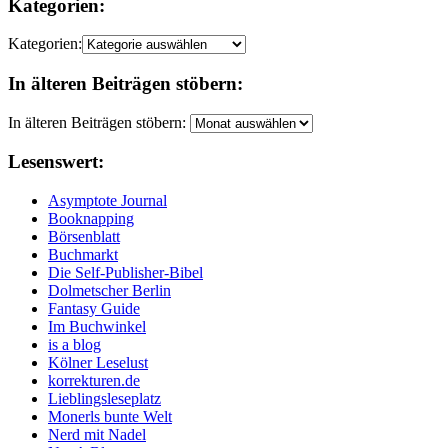
Kategorien:
Kategorien:
In älteren Beiträgen stöbern:
In älteren Beiträgen stöbern:
Lesenswert:
Asymptote Journal
Booknapping
Börsenblatt
Buchmarkt
Die Self-Publisher-Bibel
Dolmetscher Berlin
Fantasy Guide
Im Buchwinkel
is a blog
Kölner Leselust
korrekturen.de
Lieblingsleseplatz
Monerls bunte Welt
Nerd mit Nadel