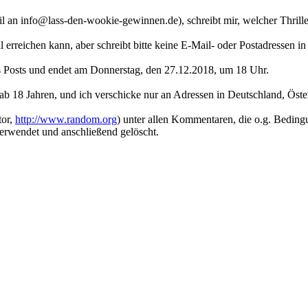
il an info@lass-den-wookie-gewinnen.de), schreibt mir, welcher Thrill
 erreichen kann, aber schreibt bitte keine E-Mail- oder Postadressen 
es Posts und endet am Donnerstag, den 27.12.2018, um 18 Uhr.
 ab 18 Jahren, und ich verschicke nur an Adressen in Deutschland, Öst
tor,
http://www.random.org
) unter allen Kommentaren, die o.g. Bedingu
verwendet und anschließend gelöscht.