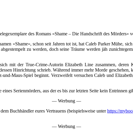
 Belegexemplare des Romans »Shame – Die Handschrift des Mörders« von
amen »Shame«, schon seit Jahren tot ist, hat Caleb Parker Mühe, sich a
 abgestempelt zu werden, doch seine Träume werden jäh zunichtegema
sich mit der True-Crime-Autorin Elizabeth Line zusammen, deren K
dessen Hinrichtung schrieb. Während immer mehr Morde geschehen, ko
z-und-Maus-Spiel beginnt. Verzweifelt versuchen Caleb und Elizabeth,
ines Serienmörders, aus der es bis zur letzten Seite kein Entrinnen gi
— Werbung —
 dem Buchhändler eures Vertrauens (beispielsweise unter
https://mybo
— Werbung —