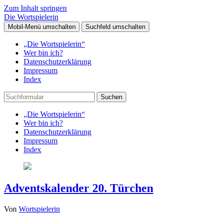
Zum Inhalt springen
Die Wortspielerin
Mobil-Menü umschalten
Suchfeld umschalten
„Die Wortspielerin“
Wer bin ich?
Datenschutzerklärung
Impressum
Index
Suchen
„Die Wortspielerin“
Wer bin ich?
Datenschutzerklärung
Impressum
Index
Adventskalender 20. Türchen
Von
Wortspielerin