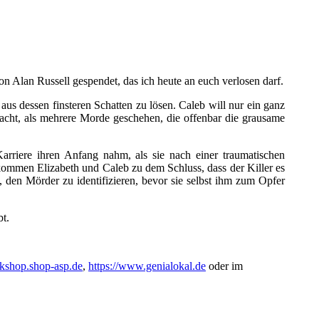
 Alan Russell gespendet, das ich heute an euch verlosen darf.
us dessen finsteren Schatten zu lösen. Caleb will nur ein ganz
cht, als mehrere Morde geschehen, die offenbar die grausame
arriere ihren Anfang nahm, als sie nach einer traumatischen
mmen Elizabeth und Caleb zu dem Schluss, dass der Killer es
 den Mörder zu identifizieren, bevor sie selbst ihm zum Opfer
bt.
okshop.shop-asp.de
,
https://www.genialokal.de
oder im