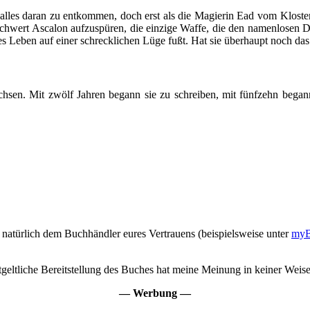
t alles daran zu entkommen, doch erst als die Magierin Ead vom Kloste
Schwert Ascalon aufzuspüren, die einzige Waffe, die den namenlosen D
s Leben auf einer schrecklichen Lüge fußt. Hat sie überhaupt noch da
en. Mit zwölf Jahren begann sie zu schreiben, mit fünfzehn begann 
natürlich dem Buchhändler eures Vertrauens (beispielsweise unter
myB
eltliche Bereitstellung des Buches hat meine Meinung in keiner Weise 
— Werbung —