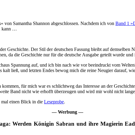
es« von Samantha Shannon abgeschlossen. Nachdem ich von
Band 1 »D
en kann …
 der Geschichte. Der Stil der deutschen Fassung bleibt auf demselben
chen, da die Geschichte nur für die deutsche Ausgabe geteilt wurde und 
haus Spannung auf, und ich bin nach wie vor beeindruckt vom Weltenba
ils kalt ließ, und letzten Endes bewog mich die reine Neugier darauf, 
en kommen, für mich war es schlichtweg das Interesse an der Geschich
eite Band nicht wie erhofft überzeugen und wird mir wohl nicht lange
 mal einen Blick in die
Leseprobe
.
— Werbung —
 Saga: Werden Königin Sabran und ihre Magierin Ea