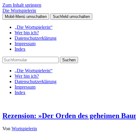
Zum Inhalt springen
Die Wortspielerin
Mobil-Menü umschalten
Suchfeld umschalten
„Die Wortspielerin“
Wer bin ich?
Datenschutzerklärung
Impressum
Index
Suchen
„Die Wortspielerin“
Wer bin ich?
Datenschutzerklärung
Impressum
Index
Rezension: »Der Orden des geheimen Bau
Von
Wortspielerin