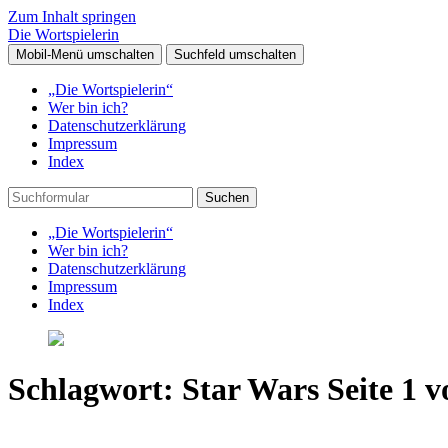
Zum Inhalt springen
Die Wortspielerin
Mobil-Menü umschalten
Suchfeld umschalten
„Die Wortspielerin“
Wer bin ich?
Datenschutzerklärung
Impressum
Index
Suchen
„Die Wortspielerin“
Wer bin ich?
Datenschutzerklärung
Impressum
Index
Schlagwort:
Star Wars
Seite 1 v