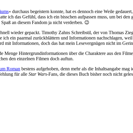
riums
« durchaus begeistern konnte, hat es dennoch eine Weile gedauert
te ich das Gefühl, dass ich ein bisschen aufpassen muss, um bei den
n Spaß an diesem Fandom ja nicht verderben. 😉
chnell wieder gepackt. Timothy Zahns Schreibstil, der von Thomas Ziegl
 ich ein paarmal zurückblättern und Informationen nachschlagen, weil e
wird mit Informationen, doch das hat mein Lesevergnügen nicht im Gerin
 jede Menge Hintergrundinformationen über die Charaktere aus den Fi
schen den einzelnen Filmen doch auftun.
 zum Roman
bestens aufgehoben, denn mehr als die Inhaltsangabe mag ic
fehlung für alle
Star Wars
-Fans, die dieses Buch bisher noch nicht gele