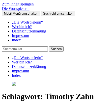
Zum Inhalt springen
Die Wortspielerin
Mobil-Menü umschalten
Suchfeld umschalten
„Die Wortspielerin“
Wer bin ich?
Datenschutzerklärung
Impressum
Index
Suchen
„Die Wortspielerin“
Wer bin ich?
Datenschutzerklärung
Impressum
Index
Schlagwort:
Timothy Zahn