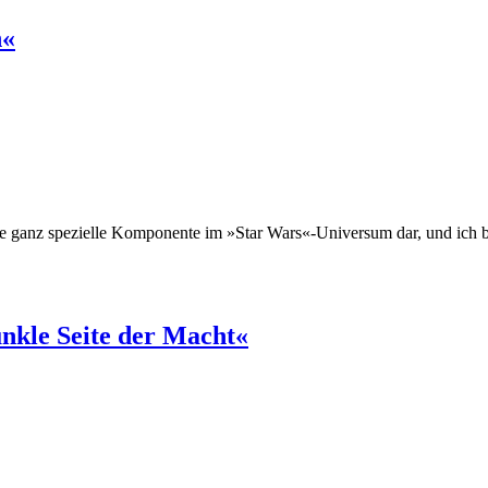
n«
 ganz spezielle Komponente im »Star Wars«-Universum dar, und ich bin
nkle Seite der Macht«