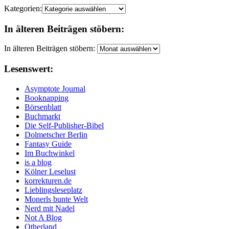
Kategorien:
In älteren Beiträgen stöbern:
In älteren Beiträgen stöbern:
Lesenswert:
Asymptote Journal
Booknapping
Börsenblatt
Buchmarkt
Die Self-Publisher-Bibel
Dolmetscher Berlin
Fantasy Guide
Im Buchwinkel
is a blog
Kölner Leselust
korrekturen.de
Lieblingsleseplatz
Monerls bunte Welt
Nerd mit Nadel
Not A Blog
Otherland