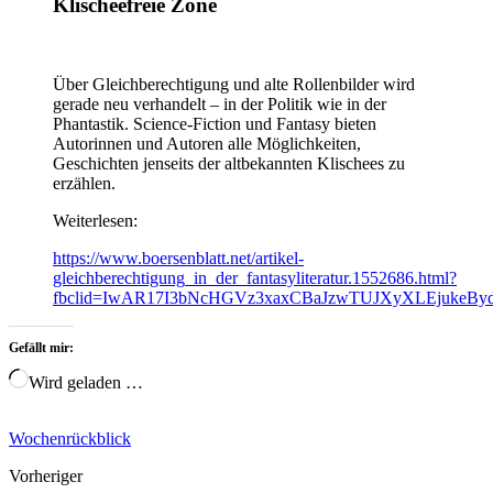
Klischeefreie Zone
Über Gleichberechtigung und alte Rollenbilder wird
gerade neu verhandelt – in der Politik wie in der
Phantastik. Science-Fiction und Fantasy bieten
Autorinnen und Autoren alle Möglichkeiten,
Geschichten jenseits der altbekannten Klischees zu
erzählen.
Weiterlesen:
https://www.boersenblatt.net/artikel-
gleichberechtigung_in_der_fantasyliteratur.1552686.html?
fbclid=IwAR17I3bNcHGVz3xaxCBaJzwTUJXyXLEjukeB
Gefällt mir:
Wird geladen …
Wochenrückblick
Vorheriger