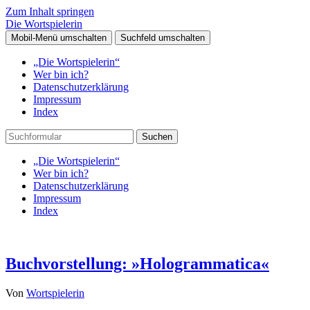
Zum Inhalt springen
Die Wortspielerin
Mobil-Menü umschalten
Suchfeld umschalten
„Die Wortspielerin“
Wer bin ich?
Datenschutzerklärung
Impressum
Index
Suchen
„Die Wortspielerin“
Wer bin ich?
Datenschutzerklärung
Impressum
Index
Buchvorstellung: »Hologrammatica«
Von
Wortspielerin