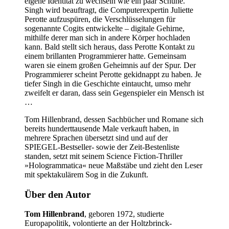
eigene Identität zu wechseln wie ein paar Schuhe.
Singh wird beauftragt, die Computerexpertin Juliette
Perotte aufzuspüren, die Verschlüsselungen für
sogenannte Cogits entwickelte – digitale Gehirne,
mithilfe derer man sich in andere Körper hochladen
kann. Bald stellt sich heraus, dass Perotte Kontakt zu
einem brillanten Programmierer hatte. Gemeinsam
waren sie einem großen Geheimnis auf der Spur. Der
Programmierer scheint Perotte gekidnappt zu haben. Je
tiefer Singh in die Geschichte eintaucht, umso mehr
zweifelt er daran, dass sein Gegenspieler ein Mensch ist
…
Tom Hillenbrand, dessen Sachbücher und Romane sich
bereits hunderttausende Male verkauft haben, in
mehrere Sprachen übersetzt sind und auf der
SPIEGEL-Bestseller- sowie der Zeit-Bestenliste
standen, setzt mit seinem Science Fiction-Thriller
»Hologrammatica« neue Maßstäbe und zieht den Leser
mit spektakulärem Sog in die Zukunft.
Über den Autor
Tom Hillenbrand
, geboren 1972, studierte
Europapolitik, volontierte an der Holtzbrinck-