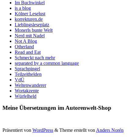
Im Buchwinkel
is a blog
Kölner Leselust
korrekturen.de
Lieblingsleseplatz
Monerls bunte Welt
Nerd mit Nadel
Not A Blog
Otherland
Read and Eat
Schmeckt nach mehr
separated by a common language
Sprachpingel
Teilzeithelden
VdÜ
Weltenwanderer
Wortakzente
Würfelheld
Meine Übersetzungen im Autorenwelt-Shop
Präsentiert von
WordPress
&
Theme erstellt von
Anders Norén